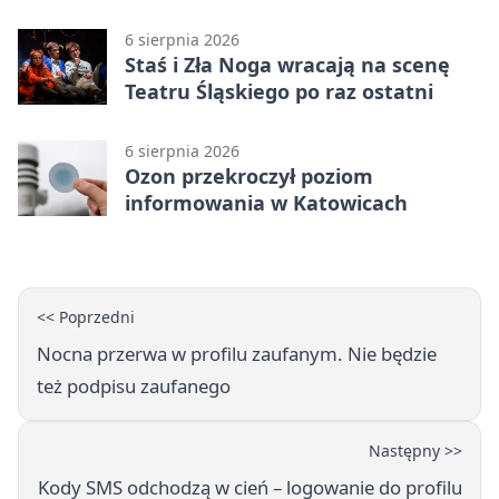
Katowice 2:0 w pierwszym meczu 3.
rundy kwalifikacyjnej
6 sierpnia 2026
Staś i Zła Noga wracają na scenę
Teatru Śląskiego po raz ostatni
6 sierpnia 2026
Ozon przekroczył poziom
informowania w Katowicach
<< Poprzedni
Nocna przerwa w profilu zaufanym. Nie będzie
też podpisu zaufanego
Następny >>
Kody SMS odchodzą w cień – logowanie do profilu