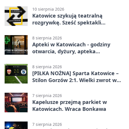
zakazie
10 sierpnia 2026
Katowice szykują teatralną
rozgrywkę. Sześć spektakli
powalczy o Laur Konrada
8 sierpnia 2026
Apteki w Katowicach - godziny
otwarcia, dyżury, apteka
całodobowa
8 sierpnia 2026
[PIŁKA NOŻNA] Sparta Katowice –
Stilon Gorzów 2:1. Wielki zwrot w
Betclic 3. Lidze Grupa 3 (Grupa III)
7 sierpnia 2026
Kapelusze przejmą parkiet w
Katowicach. Wraca Bonkawa
7 sierpnia 2026