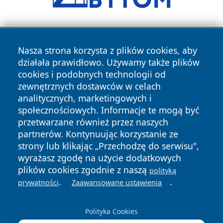
Nasza strona korzysta z plików cookies, aby
działała prawidłowo. Używamy także plików
cookies i podobnych technologii od
zewnętrznych dostawców w celach
Copyright © 2026 katowicelove.pl Wszystkie prawa
analitycznych, marketingowych i
zastrzeżone.
społecznościowych. Informacje te mogą być
przetwarzane również przez naszych
partnerów. Kontynuując korzystanie ze
Polityka
Polityka
News
Autorzy
strony lub klikając „Przechodzę do serwisu",
Prywatności
Cookies
wyrażasz zgodę na użycie dodatkowych
plików cookies zgodnie z naszą
polityką
.
.
prywatności
Zaawansowane ustawienia
Polityka Cookies