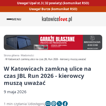
Uwaga! Upał st.3 ( 32 powiaty) (komunikat RSO)
Uwaga! Burze (komunikat RSO)
MENU
Strona główna
Wiadomości
W Katowicach zamkną ulice na czas JBL Run 2026 - kierowcy muszą uważać
W Katowicach zamkną ulice na
czas JBL Run 2026 - kierowcy
muszą uważać
9 maja 2026
1 min czytania
Udostępnij