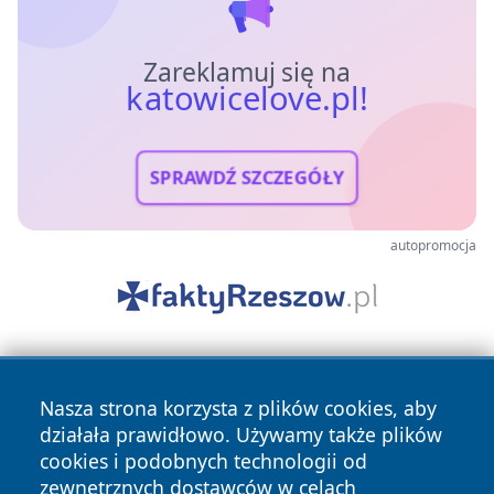
Zareklamuj się na
katowicelove.pl!
SPRAWDŹ SZCZEGÓŁY
autopromocja
Nasza strona korzysta z plików cookies, aby
działała prawidłowo. Używamy także plików
cookies i podobnych technologii od
zewnętrznych dostawców w celach