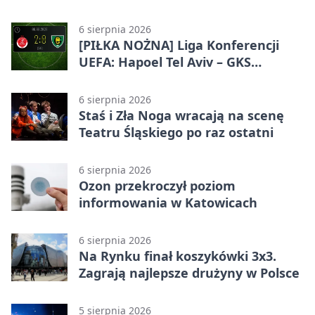
6 sierpnia 2026
[PIŁKA NOŻNA] Liga Konferencji
UEFA: Hapoel Tel Aviv – GKS
Katowice 2:0 w pierwszym meczu 3.
rundy kwalifikacyjnej
6 sierpnia 2026
Staś i Zła Noga wracają na scenę
Teatru Śląskiego po raz ostatni
6 sierpnia 2026
Ozon przekroczył poziom
informowania w Katowicach
6 sierpnia 2026
Na Rynku finał koszykówki 3x3.
Zagrają najlepsze drużyny w Polsce
5 sierpnia 2026