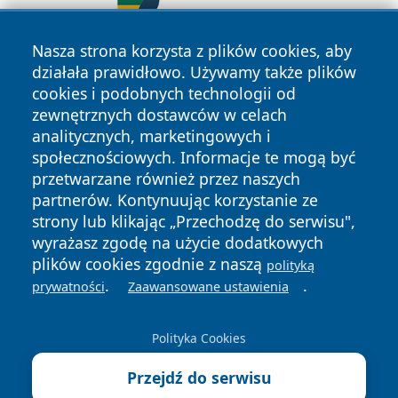
Nasza strona korzysta z plików cookies, aby
działała prawidłowo. Używamy także plików
cookies i podobnych technologii od
zewnętrznych dostawców w celach
analitycznych, marketingowych i
społecznościowych. Informacje te mogą być
przetwarzane również przez naszych
Copyright © 2026 katowicelove.pl Wszystkie prawa
partnerów. Kontynuując korzystanie ze
zastrzeżone.
strony lub klikając „Przechodzę do serwisu",
wyrażasz zgodę na użycie dodatkowych
plików cookies zgodnie z naszą
polityką
Polityka
Polityka
News
Autorzy
.
.
prywatności
Zaawansowane ustawienia
Prywatności
Cookies
Polityka Cookies
Przejdź do serwisu