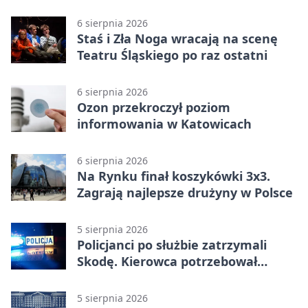
Katowice 2:0 w pierwszym meczu 3.
rundy kwalifikacyjnej
6 sierpnia 2026
Staś i Zła Noga wracają na scenę
Teatru Śląskiego po raz ostatni
6 sierpnia 2026
Ozon przekroczył poziom
informowania w Katowicach
6 sierpnia 2026
Na Rynku finał koszykówki 3x3.
Zagrają najlepsze drużyny w Polsce
5 sierpnia 2026
Policjanci po służbie zatrzymali
Skodę. Kierowca potrzebował
pomocy
5 sierpnia 2026