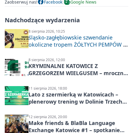
Zaobserwuj nas!
Facebook
Google News
Nadchodzące wydarzenia
8 sierpnia 2026, 10:25
śląsko-zagłębiowskie szwendanie
okoliczne tropem ŻÓŁTYCH PEMPÓW z
Nakła do Miechowic
8 sierpnia 2026, 12:00
KRYMINALNE KATOWICE Z
GRZEGORZEM WIELGUSEM – mroczne
historie
11 sierpnia 2026, 18:00
Lato z szermierką w Katowicach –
plenerowy trening w Dolinie Trzech
Stawów
12 sierpnia 2026, 20:00
Make friends & BlaBla Language
Exchange Katowice #1 – spotkanie