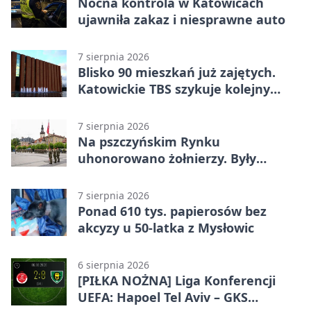
Nocna kontrola w Katowicach
ujawniła zakaz i niesprawne auto
7 sierpnia 2026
Blisko 90 mieszkań już zajętych.
Katowickie TBS szykuje kolejny
budynek
7 sierpnia 2026
Na pszczyńskim Rynku
uhonorowano żołnierzy. Były
odznaczenia i wojskowy sprzęt
7 sierpnia 2026
Ponad 610 tys. papierosów bez
akcyzy u 50-latka z Mysłowic
6 sierpnia 2026
[PIŁKA NOŻNA] Liga Konferencji
UEFA: Hapoel Tel Aviv – GKS