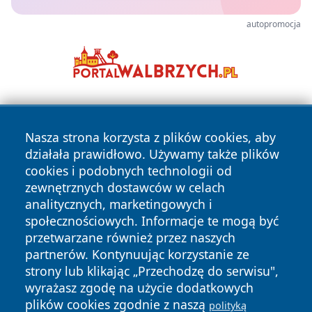
autopromocja
Nasza strona korzysta z plików cookies, aby
działała prawidłowo. Używamy także plików
cookies i podobnych technologii od
zewnętrznych dostawców w celach
Copyright © 2026 katowicelove.pl Wszystkie prawa
analitycznych, marketingowych i
zastrzeżone.
społecznościowych. Informacje te mogą być
przetwarzane również przez naszych
partnerów. Kontynuując korzystanie ze
Polityka
Polityka
News
Autorzy
strony lub klikając „Przechodzę do serwisu",
Prywatności
Cookies
wyrażasz zgodę na użycie dodatkowych
plików cookies zgodnie z naszą
polityką