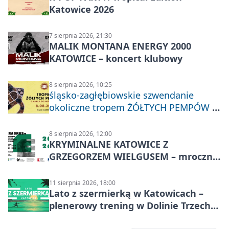
Katowice 2026
7 sierpnia 2026, 21:30
MALIK MONTANA ENERGY 2000
KATOWICE – koncert klubowy
8 sierpnia 2026, 10:25
śląsko-zagłębiowskie szwendanie
okoliczne tropem ŻÓŁTYCH PEMPÓW z
Nakła do Miechowic
8 sierpnia 2026, 12:00
KRYMINALNE KATOWICE Z
GRZEGORZEM WIELGUSEM – mroczne
historie
11 sierpnia 2026, 18:00
Lato z szermierką w Katowicach –
plenerowy trening w Dolinie Trzech
Stawów