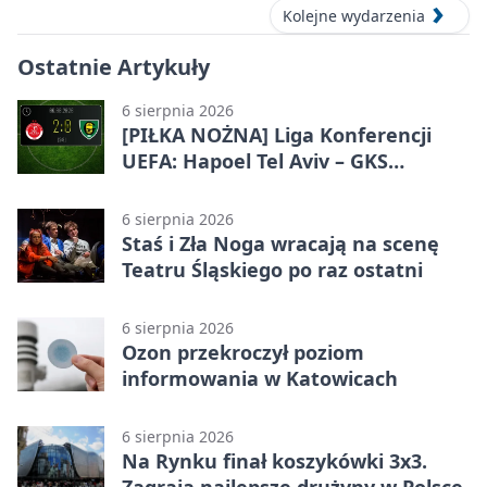
Kolejne wydarzenia
Ostatnie Artykuły
6 sierpnia 2026
[PIŁKA NOŻNA] Liga Konferencji
UEFA: Hapoel Tel Aviv – GKS
Katowice 2:0 w pierwszym meczu 3.
rundy kwalifikacyjnej
6 sierpnia 2026
Staś i Zła Noga wracają na scenę
Teatru Śląskiego po raz ostatni
6 sierpnia 2026
Ozon przekroczył poziom
informowania w Katowicach
6 sierpnia 2026
Na Rynku finał koszykówki 3x3.
Zagrają najlepsze drużyny w Polsce