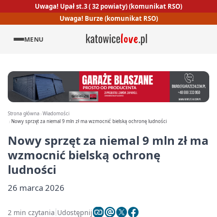
Uwaga! Upał st.3 ( 32 powiaty) (komunikat RSO)
Uwaga! Burze (komunikat RSO)
MENU
Strona główna
Wiadomości
Nowy sprzęt za niemal 9 mln zł ma wzmocnić bielską ochronę ludności
Nowy sprzęt za niemal 9 mln zł ma
wzmocnić bielską ochronę
ludności
26 marca 2026
2 min czytania
Udostępnij