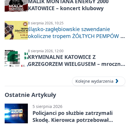
MALIK MONTANA ENERGY 2000
KATOWICE – koncert klubowy
8 sierpnia 2026, 10:25
śląsko-zagłębiowskie szwendanie
okoliczne tropem ŻÓŁTYCH PEMPÓW z
Nakła do Miechowic
8 sierpnia 2026, 12:00
KRYMINALNE KATOWICE Z
GRZEGORZEM WIELGUSEM – mroczne
historie
Kolejne wydarzenia
Ostatnie Artykuły
5 sierpnia 2026
Policjanci po służbie zatrzymali
Skodę. Kierowca potrzebował
pomocy