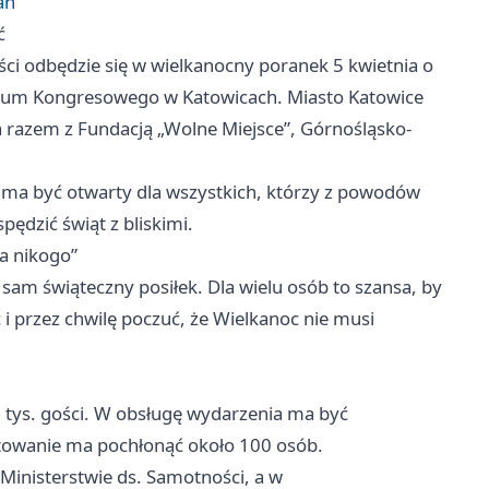
ań
ć
ci odbędzie się w wielkanocny poranek 5 kwietnia o
trum Kongresowego w Katowicach. Miasto Katowice
a razem z Fundacją „Wolne Miejsce”, Górnośląsko-
ł ma być otwarty dla wszystkich, którzy z powodów
ędzić świąt z bliskimi.
la nikogo”
sam świąteczny posiłek. Dla wielu osób to szansa, by
i przez chwilę poczuć, że Wielkanoc nie musi
 tys. gości. W obsługę wydarzenia ma być
towanie ma pochłonąć około 100 osób.
Ministerstwie ds. Samotności, a w