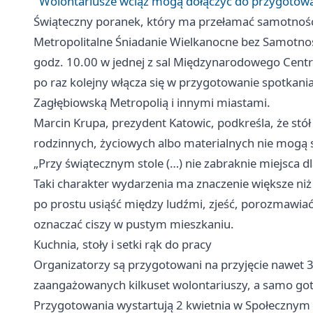
Wolontariusze wciąż mogą dołączyć do przygotow
Świąteczny poranek, który ma przełamać samotnoś
Metropolitalne Śniadanie Wielkanocne bez Samotnoś
godz. 10.00 w jednej z sal Międzynarodowego Cen
po raz kolejny włącza się w przygotowanie spotkani
Zagłębiowską Metropolią i innymi miastami.
Marcin Krupa, prezydent Katowic, podkreśla, że stó
rodzinnych, życiowych albo materialnych nie mogą sp
„Przy świątecznym stole (…) nie zabraknie miejsca d
Taki charakter wydarzenia ma znaczenie większe niż 
po prostu usiąść między ludźmi, zjeść, porozmawiać 
oznaczać ciszy w pustym mieszkaniu.
Kuchnia, stoły i setki rąk do pracy
Organizatorzy są przygotowani na przyjęcie nawet 3
zaangażowanych kilkuset wolontariuszy, a samo go
Przygotowania wystartują 2 kwietnia w Społecznym 