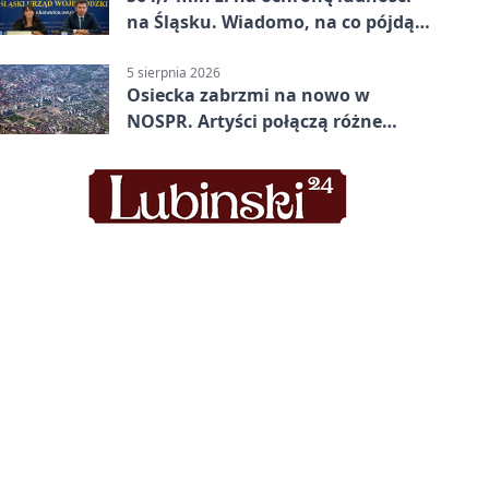
na Śląsku. Wiadomo, na co pójdą
środki
5 sierpnia 2026
Osiecka zabrzmi na nowo w
NOSPR. Artyści połączą różne
muzyczne światy