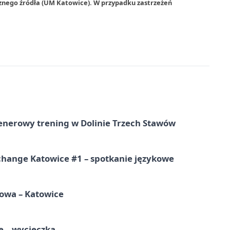
rznego źródła (UM Katowice). W przypadku zastrzeżeń
lenerowy trening w Dolinie Trzech Stawów
change Katowice #1 – spotkanie językowe
mowa – Katowice
e – wycieczka