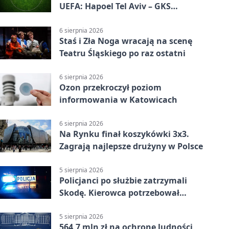
UEFA: Hapoel Tel Aviv – GKS
Katowice 2:0 w pierwszym meczu 3.
rundy kwalifikacyjnej
6 sierpnia 2026
Staś i Zła Noga wracają na scenę
Teatru Śląskiego po raz ostatni
6 sierpnia 2026
Ozon przekroczył poziom
informowania w Katowicach
6 sierpnia 2026
Na Rynku finał koszykówki 3x3.
Zagrają najlepsze drużyny w Polsce
5 sierpnia 2026
Policjanci po służbie zatrzymali
Skodę. Kierowca potrzebował
pomocy
5 sierpnia 2026
564,7 mln zł na ochronę ludności