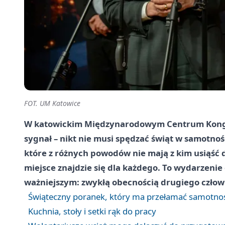
FOT. UM Katowice
W katowickim Międzynarodowym Centrum Kong
sygnał – nikt nie musi spędzać świąt w samotnoś
które z różnych powodów nie mają z kim usiąść 
miejsce znajdzie się dla każdego. To wydarzenie 
ważniejszym: zwykłą obecnością drugiego człow
Świąteczny poranek, który ma przełamać samotno
Kuchnia, stoły i setki rąk do pracy