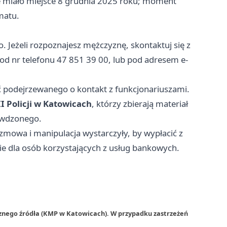
e miało miejsce 8 grudnia 2025 roku; moment
matu.
 Jeżeli rozpoznajesz mężczyznę, skontaktuj się z
 pod nr telefonu 47 851 39 00, lub pod adresem e-
 podejrzewanego o kontakt z funkcjonariuszami.
I Policji w Katowicach
, którzy zbierają materiał
ywdzonego.
mowa i manipulacja wystarczyły, by wypłacić z
nie dla osób korzystających z usług bankowych.
rznego źródła (KMP w Katowicach). W przypadku zastrzeżeń