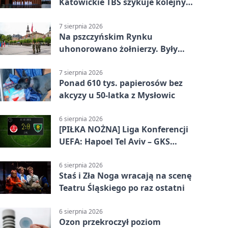
Katowickie TBS szykuje kolejny
budynek
7 sierpnia 2026
Na pszczyńskim Rynku
uhonorowano żołnierzy. Były
odznaczenia i wojskowy sprzęt
7 sierpnia 2026
Ponad 610 tys. papierosów bez
akcyzy u 50-latka z Mysłowic
6 sierpnia 2026
[PIŁKA NOŻNA] Liga Konferencji
UEFA: Hapoel Tel Aviv – GKS
Katowice 2:0 w pierwszym meczu 3.
rundy kwalifikacyjnej
6 sierpnia 2026
Staś i Zła Noga wracają na scenę
Teatru Śląskiego po raz ostatni
6 sierpnia 2026
Ozon przekroczył poziom