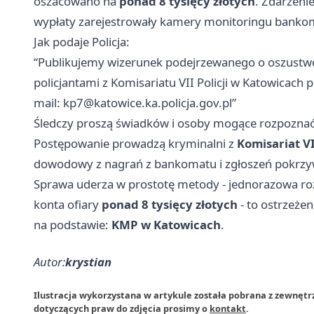
oszacowano na
ponad 8 tysięcy złotych
. Zdarzeni
wypłaty zarejestrowały kamery monitoringu banko
Jak podaje Policja:
“Publikujemy wizerunek podejrzewanego o oszustwo.
policjantami z Komisariatu VII Policji w Katowicach
mail:
kp7@katowice.ka.policja.gov.pl
”
Śledczy proszą świadków i osoby mogące rozpoznać
Postępowanie prowadzą kryminalni z
Komisariat VI
dowodowy z nagrań z bankomatu i zgłoszeń pokrz
Sprawa uderza w prostotę metody - jednorazowa roz
konta ofiary
ponad 8 tysięcy złotych
- to ostrzeże
na podstawie:
KMP w Katowicach
.
Autor:
krystian
Ilustracja wykorzystana w artykule została pobrana z zewnęt
dotyczących praw do zdjęcia prosimy o
kontakt
.