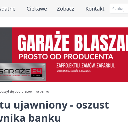
ydatne
Ciekawe
Zobacz
Kontakt
odszył się pod pracownika banku
u ujawniony - oszust
ownika banku