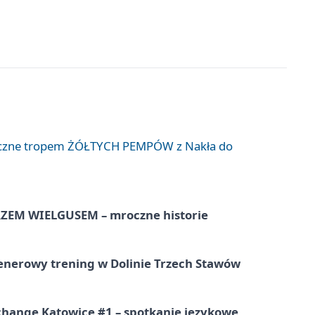
liczne tropem ŻÓŁTYCH PEMPÓW z Nakła do
EM WIELGUSEM – mroczne historie
lenerowy trening w Dolinie Trzech Stawów
change Katowice #1 – spotkanie językowe