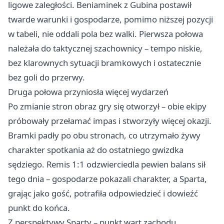
ligowe zaległości. Beniaminek z Gubina postawił
twarde warunki i gospodarze, pomimo niższej pozycji
w tabeli, nie oddali pola bez walki. Pierwsza połowa
należała do taktycznej szachownicy – tempo niskie,
bez klarownych sytuacji bramkowych i ostatecznie
bez goli do przerwy.
Druga połowa przyniosła więcej wydarzeń
Po zmianie stron obraz gry się otworzył – obie ekipy
próbowały przełamać impas i stworzyły więcej okazji.
Bramki padły po obu stronach, co utrzymało żywy
charakter spotkania aż do ostatniego gwizdka
sędziego. Remis 1:1 odzwierciedla pewien balans sił
tego dnia – gospodarze pokazali charakter, a Sparta,
grając jako gość, potrafiła odpowiedzieć i dowieźć
punkt do końca.
Z perspektywy Sparty – punkt wart zachodu