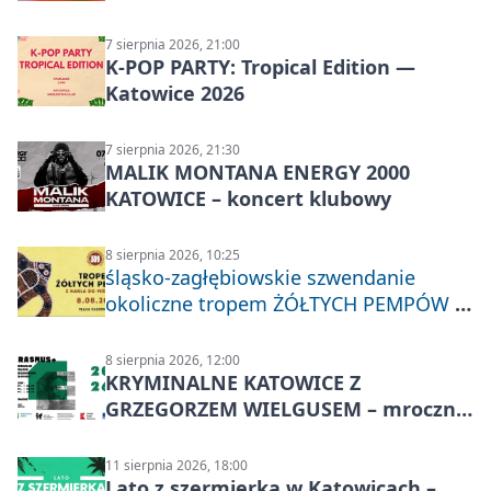
7 sierpnia 2026, 21:00
K-POP PARTY: Tropical Edition —
Katowice 2026
7 sierpnia 2026, 21:30
MALIK MONTANA ENERGY 2000
KATOWICE – koncert klubowy
8 sierpnia 2026, 10:25
śląsko-zagłębiowskie szwendanie
okoliczne tropem ŻÓŁTYCH PEMPÓW z
Nakła do Miechowic
8 sierpnia 2026, 12:00
KRYMINALNE KATOWICE Z
GRZEGORZEM WIELGUSEM – mroczne
historie
11 sierpnia 2026, 18:00
Lato z szermierką w Katowicach –