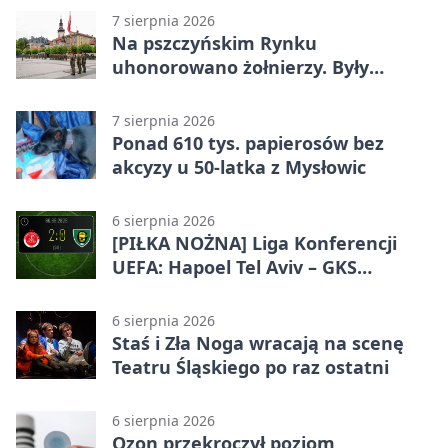
7 sierpnia 2026
Na pszczyńskim Rynku
uhonorowano żołnierzy. Były
odznaczenia i wojskowy sprzęt
7 sierpnia 2026
Ponad 610 tys. papierosów bez
akcyzy u 50-latka z Mysłowic
6 sierpnia 2026
[PIŁKA NOŻNA] Liga Konferencji
UEFA: Hapoel Tel Aviv – GKS
Katowice 2:0 w pierwszym meczu 3.
rundy kwalifikacyjnej
6 sierpnia 2026
Staś i Zła Noga wracają na scenę
Teatru Śląskiego po raz ostatni
6 sierpnia 2026
Ozon przekroczył poziom