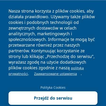
Nasza strona korzysta z plików cookies, aby
działała prawidłowo. Używamy także plików
cookies i podobnych technologii od
zewnętrznych dostawców w celach
analitycznych, marketingowych i
Copyright © 2026 katowicelove.pl Wszystkie prawa
społecznościowych. Informacje te mogą być
zastrzeżone.
przetwarzane również przez naszych
partnerów. Kontynuując korzystanie ze
strony lub klikając „Przechodzę do serwisu",
Polityka
Polityka
News
Autorzy
wyrażasz zgodę na użycie dodatkowych
Prywatności
Cookies
plików cookies zgodnie z naszą
polityką
.
.
prywatności
Zaawansowane ustawienia
Polityka Cookies
Przejdź do serwisu