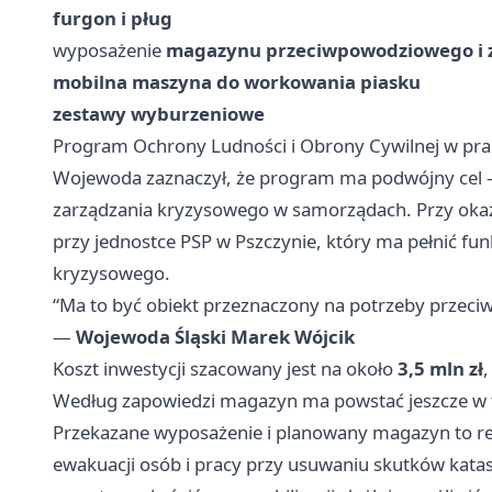
furgon i pług
wyposażenie
magazynu przeciwpowodziowego i 
mobilna maszyna do workowania piasku
zestawy wyburzeniowe
Program Ochrony Ludności i Obrony Cywilnej w prak
Wojewoda zaznaczył, że program ma podwójny cel – 
zarządzania kryzysowego w samorządach. Przy okaz
przy jednostce PSP w Pszczynie, który ma pełnić f
kryzysowego.
“Ma to być obiekt przeznaczony na potrzeby przec
—
Wojewoda Śląski Marek Wójcik
Koszt inwestycji szacowany jest na około
3,5 mln zł
Według zapowiedzi magazyn ma powstać jeszcze w 
Przekazane wyposażenie i planowany magazyn to re
ewakuacji osób i pracy przy usuwaniu skutków kata