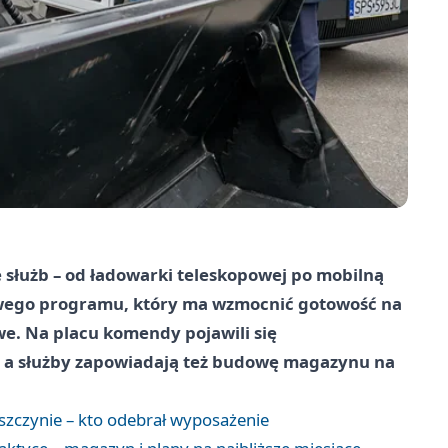
służb – od ładowarki teleskopowej po mobilną
owego programu, który ma wzmocnić gotowość na
we. Na placu komendy pojawili się
, a służby zapowiadają też budowę magazynu na
zczynie – kto odebrał wyposażenie