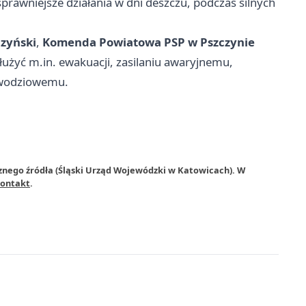
 sprawniejsze działania w dni deszczu, podczas silnych
czyński
,
Komenda Powiatowa PSP w Pszczynie
łużyć m.in. ewakuacji, zasilaniu awaryjnemu,
owodziowemu.
znego źródła (Śląski Urząd Wojewódzki w Katowicach). W
ontakt
.