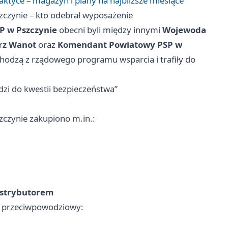
ktyce – magazyn i plany na najbliższe miesiące
czynie – kto odebrał wyposażenie
 w Pszczynie
obecni byli między innymi
Wojewoda
orz Wanot
oraz
Komendant Powiatowy PSP w
chodzą z rządowego programu wsparcia i trafiły do
i do kwestii bezpieczeństwa”
czynie zakupiono m.in.:
dystrybutorem
 i przeciwpowodziowy: