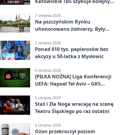
Katowickie TBS szykuje kolejny
budynek
7 sierpnia 2026
Na pszczyńskim Rynku
uhonorowano żołnierzy. Były
odznaczenia i wojskowy sprzęt
7 sierpnia 2026
Ponad 610 tys. papierosów bez
akcyzy u 50-latka z Mysłowic
6 sierpnia 2026
[PIŁKA NOŻNA] Liga Konferencji
UEFA: Hapoel Tel Aviv – GKS
Katowice 2:0 w pierwszym meczu 3.
rundy kwalifikacyjnej
6 sierpnia 2026
Staś i Zła Noga wracają na scenę
Teatru Śląskiego po raz ostatni
6 sierpnia 2026
Ozon przekroczył poziom