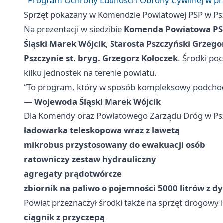
Program Ochrony Ludności i Obrony Cywilnej w pra
Sprzęt pokazany w Komendzie Powiatowej PSP w Psz
Na prezentacji w siedzibie
Komenda Powiatowa PSP
Śląski Marek Wójcik
,
Starosta Pszczyński Grzeg
Pszczynie st. bryg. Grzegorz Kołoczek
. Środki po
kilku jednostek na terenie powiatu.
“To program, który w sposób kompleksowy podchodz
—
Wojewoda Śląski Marek Wójcik
Dla Komendy oraz Powiatowego Zarządu Dróg w Psz
ładowarka teleskopowa wraz z lawetą
mikrobus przystosowany do ewakuacji osób
ratowniczy zestaw hydrauliczny
agregaty prądotwórcze
zbiornik na paliwo o pojemności 5000 litrów z 
Powiat przeznaczył środki także na sprzęt drogowy
ciągnik z przyczepą