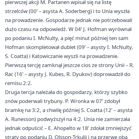
pierwszej akcji M. Partanen wpisał się na listę
strzelców (00’ – asysta A. Soderberg) i to Unia wyszła
na prowadzenie. Gospodarze jednak nie potrzebowali
dużo czasu na odpowiedź. W 04’ J. Hofman wyrównał
po podaniu I. McNulty, a pięć minut później ten sam
Hofman skompletował dublet (09’ – asysty I. McNulty,
S. Coatta) i Katowiczanie wyszli na prowadzenie.
Pierwszą tercję zamknął jeszcze cios ze strony Unii – R.
Rac (16’ – asysty J. Kubes, R. Dyukov) doprowadził do
remisu 2:2.
Druga tercja należała do gospodarzy, którzy szybko
znów poderwali trybuny. P. Wronka w 07’ zdobył
bramkę na 3:2, a chwilę później S. Coatta (12’ – asysta
A. Runesson) podwyższył na 4:2. Unia nie zamierzała
jednak odpuścić – E. Ahopelto w 18’ zdołał zmniejszyć
straty po podaniu D. Olsson‑Trkulji i na przerwę oba