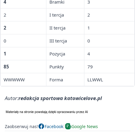
4
Bramki
3
2
I tercja
2
2
II tercja
1
0
III tercja
0
1
Pozycja
4
85
Punkty
79
WWWWW
Forma
LLWWL
Autor:
redakcja sportowa katowicelove.pl
Zaobserwuj nas!
Facebook
Google News