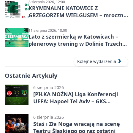
8 sierpnia 2026, 12:00
KRYMINALNE KATOWICE Z
GRZEGORZEM WIELGUSEM – mroczne
historie
11 sierpnia 2026, 18:00
Lato z szermierką w Katowicach –
plenerowy trening w Dolinie Trzech
Stawów
Kolejne wydarzenia
Ostatnie Artykuły
6 sierpnia 2026
[PIŁKA NOŻNA] Liga Konferencji
UEFA: Hapoel Tel Aviv – GKS
Katowice 2:0 w pierwszym meczu 3.
rundy kwalifikacyjnej
6 sierpnia 2026
Staś i Zła Noga wracają na scenę
Teatru Śląskiego po raz ostatni