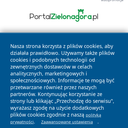
Nasza strona korzysta z plików cookies, aby
działała prawidłowo. Używamy także plików
cookies i podobnych technologii od
zewnętrznych dostawców w celach
Copyright © 2026 katowicelove.pl Wszystkie prawa
analitycznych, marketingowych i
zastrzeżone.
społecznościowych. Informacje te mogą być
przetwarzane również przez naszych
partnerów. Kontynuując korzystanie ze
Polityka
Polityka
News
Autorzy
strony lub klikając „Przechodzę do serwisu",
Prywatności
Cookies
wyrażasz zgodę na użycie dodatkowych
plików cookies zgodnie z naszą
polityką
.
.
prywatności
Zaawansowane ustawienia