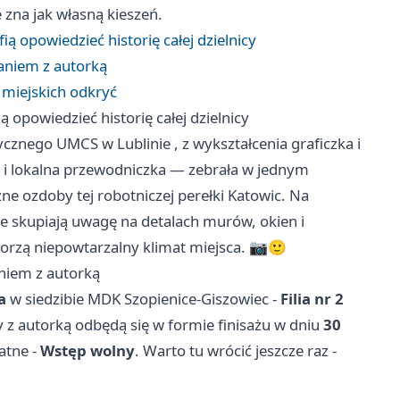
 zna jak własną kieszeń.
ią opowiedzieć historię całej dzielnicy
aniem z autorką
 miejskich odkryć
 opowiedzieć historię całej dzielnicy
stycznego UMCS w
Lublinie
, z wykształcenia graficzka i
a i lokalna przewodniczka — zebrała w jednym
ne ozdoby tej robotniczej perełki Katowic. Na
re skupiają uwagę na detalach murów, okien i
worzą niepowtarzalny klimat miejsca. 📷🙂
niem z autorką
a
w siedzibie MDK Szopienice-Giszowiec -
Filia nr 2
y z autorką odbędą się w formie finisażu w dniu
30
atne -
Wstęp wolny
. Warto tu wrócić jeszcze raz -