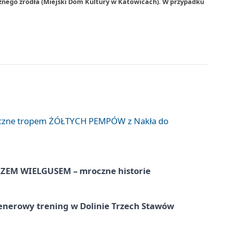
rznego źródła (Miejski Dom Kultury w Katowicach). W przypadku
liczne tropem ŻÓŁTYCH PEMPÓW z Nakła do
EM WIELGUSEM – mroczne historie
lenerowy trening w Dolinie Trzech Stawów