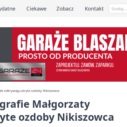
ydatne
Ciekawe
Zobacz
Kontakt
dzek odkrywają ukryte ozdoby Nikiszowca
ografie Małgorzaty
yte ozdoby Nikiszowca