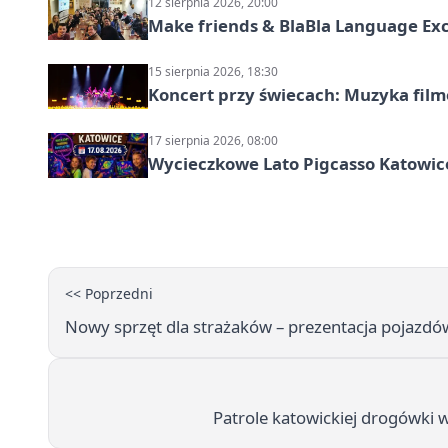
12 sierpnia 2026, 20:00
Make friends & BlaBla Language Ex
15 sierpnia 2026, 18:30
Koncert przy świecach: Muzyka fil
17 sierpnia 2026, 08:00
Wycieczkowe Lato Pigcasso Katowic
<< Poprzedni
Nowy sprzęt dla strażaków – prezentacja pojazd
Patrole katowickiej drogówki w