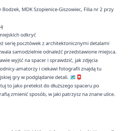
 Bodzek, MDK Szopienice-Giszowiec, Filia nr 2 przy
ką
miejskich odkryć
eż serię pocztówek z architektonicznymi detalami
zwala samodzielnie odnaleźć przedstawione miejsca.
wie wyjść na spacer i sprawdzić, jak zdjęcia
odnicy-amatorzy i ciekawi fotografii znajdą tu
kiej gry w podglądanie detali. 🗺️📮
aktuj to jako pretekst do dłuższego spaceru po
fią zmienić sposób, w jaki patrzysz na znane ulice.