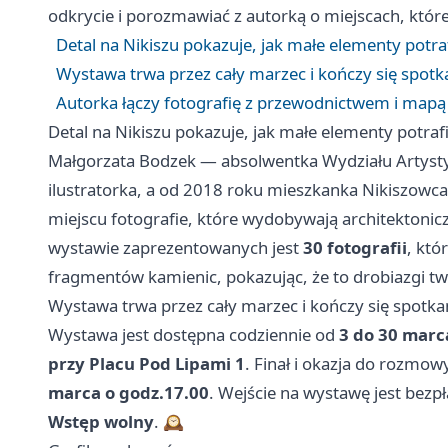
odkrycie i porozmawiać z autorką o miejscach, które
Detal na Nikiszu pokazuje, jak małe elementy potraf
Wystawa trwa przez cały marzec i kończy się spotk
Autorka łączy fotografię z przewodnictwem i mapą
Detal na Nikiszu pokazuje, jak małe elementy potrafią
Małgorzata Bodzek — absolwentka Wydziału Arty
ilustratorka, a od 2018 roku mieszkanka Nikiszowc
miejscu fotografie, które wydobywają architektonicz
wystawie zaprezentowanych jest
30 fotografii
, któ
fragmentów kamienic, pokazując, że to drobiazgi t
Wystawa trwa przez cały marzec i kończy się spotka
Wystawa jest dostępna codziennie od
3 do 30 marc
przy Placu Pod Lipami 1
. Finał i okazja do rozmow
marca o godz.17.00
. Wejście na wystawę jest bezpł
Wstęp wolny
. 🕰️