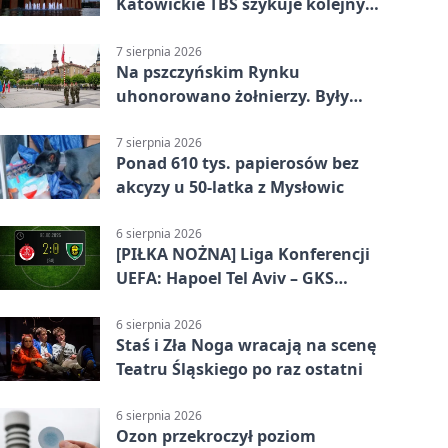
Katowickie TBS szykuje kolejny
budynek
7 sierpnia 2026
Na pszczyńskim Rynku
uhonorowano żołnierzy. Były
odznaczenia i wojskowy sprzęt
7 sierpnia 2026
Ponad 610 tys. papierosów bez
akcyzy u 50-latka z Mysłowic
6 sierpnia 2026
[PIŁKA NOŻNA] Liga Konferencji
UEFA: Hapoel Tel Aviv – GKS
Katowice 2:0 w pierwszym meczu 3.
rundy kwalifikacyjnej
6 sierpnia 2026
Staś i Zła Noga wracają na scenę
Teatru Śląskiego po raz ostatni
6 sierpnia 2026
Ozon przekroczył poziom