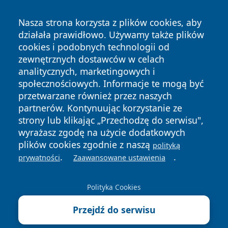
Nasza strona korzysta z plików cookies, aby
działała prawidłowo. Używamy także plików
cookies i podobnych technologii od
zewnętrznych dostawców w celach
Copyright © 2026 katowicelove.pl Wszystkie prawa
analitycznych, marketingowych i
zastrzeżone.
społecznościowych. Informacje te mogą być
przetwarzane również przez naszych
partnerów. Kontynuując korzystanie ze
Polityka
Polityka
News
Autorzy
strony lub klikając „Przechodzę do serwisu",
Prywatności
Cookies
wyrażasz zgodę na użycie dodatkowych
plików cookies zgodnie z naszą
polityką
.
.
prywatności
Zaawansowane ustawienia
Polityka Cookies
Przejdź do serwisu