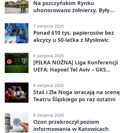
Na pszczyńskim Rynku
uhonorowano żołnierzy. Były
odznaczenia i wojskowy sprzęt
7 sierpnia 2026
Ponad 610 tys. papierosów bez
akcyzy u 50-latka z Mysłowic
6 sierpnia 2026
[PIŁKA NOŻNA] Liga Konferencji
UEFA: Hapoel Tel Aviv – GKS
Katowice 2:0 w pierwszym meczu 3.
rundy kwalifikacyjnej
6 sierpnia 2026
Staś i Zła Noga wracają na scenę
Teatru Śląskiego po raz ostatni
6 sierpnia 2026
Ozon przekroczył poziom
informowania w Katowicach