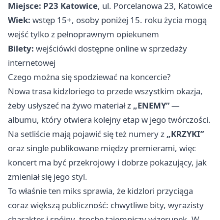
Miejsce:
P23 Katowice
, ul. Porcelanowa 23, Katowice
Wiek:
wstęp 15+, osoby poniżej 15. roku życia mogą
wejść tylko z pełnoprawnym opiekunem
Bilety:
wejściówki dostępne online w sprzedaży
internetowej
Czego można się spodziewać na koncercie?
Nowa trasa kidzloriego to przede wszystkim okazja,
żeby usłyszeć na żywo materiał z
„ENEMY”
—
albumu, który otwiera kolejny etap w jego twórczości.
Na setliście mają pojawić się też numery z
„KRZYKI”
oraz single publikowane między premierami, więc
koncert ma być przekrojowy i dobrze pokazujący, jak
zmieniał się jego styl.
To właśnie ten miks sprawia, że kidzlori przyciąga
coraz większą publiczność: chwytliwe bity, wyrazisty
charakter i spójny, trochę tajemniczy wizerunek. W