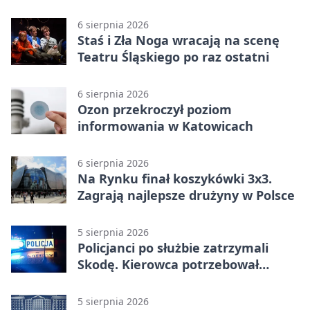
Katowice 2:0 w pierwszym meczu 3.
rundy kwalifikacyjnej
6 sierpnia 2026
Staś i Zła Noga wracają na scenę
Teatru Śląskiego po raz ostatni
6 sierpnia 2026
Ozon przekroczył poziom
informowania w Katowicach
6 sierpnia 2026
Na Rynku finał koszykówki 3x3.
Zagrają najlepsze drużyny w Polsce
5 sierpnia 2026
Policjanci po służbie zatrzymali
Skodę. Kierowca potrzebował
pomocy
5 sierpnia 2026