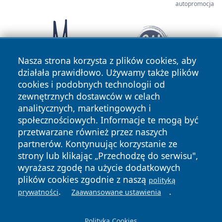
autopromocja
Nasza strona korzysta z plików cookies, aby
działała prawidłowo. Używamy także plików
cookies i podobnych technologii od
zewnętrznych dostawców w celach
analitycznych, marketingowych i
społecznościowych. Informacje te mogą być
przetwarzane również przez naszych
partnerów. Kontynuując korzystanie ze
Copyright © 2026 katowicelove.pl Wszystkie prawa
zastrzeżone.
strony lub klikając „Przechodzę do serwisu",
wyrażasz zgodę na użycie dodatkowych
plików cookies zgodnie z naszą
polityką
Polityka
Polityka
.
.
prywatności
Zaawansowane ustawienia
News
Autorzy
Prywatności
Cookies
Polityka Cookies