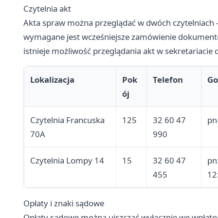
Czytelnia akt
Akta spraw można przeglądać w dwóch czytelniach 
wymagane jest wcześniejsze zamówienie dokument
istnieje możliwość przeglądania akt w sekretariacie
Lokalizacja
Pok
Telefon
Go
ój
Czytelnia Francuska
125
32 60 47
pn
70A
990
Czytelnia Lompy 14
15
32 60 47
pn
455
12
Opłaty i znaki sądowe
Opłaty sądowe można uiszczać wyłącznie we wpł