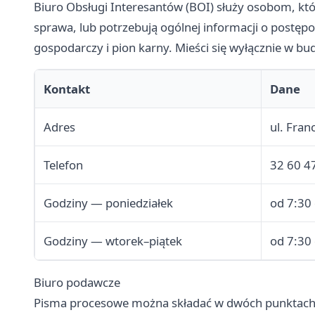
Biuro Obsługi Interesantów (BOI) służy osobom, któr
sprawa, lub potrzebują ogólnej informacji o postępo
gospodarczy i pion karny. Mieści się wyłącznie w bu
Kontakt
Dane
Adres
ul. Fra
Telefon
32 60 4
Godziny — poniedziałek
od 7:30
Godziny — wtorek–piątek
od 7:30
Biuro podawcze
Pisma procesowe można składać w dwóch punktac