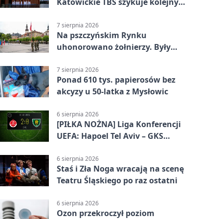
Katowickie TBS szykuje kolejny
budynek
7 sierpnia 2026
Na pszczyńskim Rynku
uhonorowano żołnierzy. Były
odznaczenia i wojskowy sprzęt
7 sierpnia 2026
Ponad 610 tys. papierosów bez
akcyzy u 50-latka z Mysłowic
6 sierpnia 2026
[PIŁKA NOŻNA] Liga Konferencji
UEFA: Hapoel Tel Aviv – GKS
Katowice 2:0 w pierwszym meczu 3.
rundy kwalifikacyjnej
6 sierpnia 2026
Staś i Zła Noga wracają na scenę
Teatru Śląskiego po raz ostatni
6 sierpnia 2026
Ozon przekroczył poziom