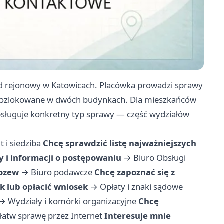
d rejonowy w Katowicach. Placówka prowadzi sprawy
e, rozlokowane w dwóch budynkach. Dla mieszkańców
bsługuje konkretny typ sprawy — część wydziałów
t i siedziba
Chcę sprawdzić listę najważniejszych
 i informacji o postępowaniu
→
Biuro Obsługi
pozew
→
Biuro podawcze
Chcę zapoznać się z
k lub opłacić wniosek
→
Opłaty i znaki sądowe
→
Wydziały i komórki organizacyjne
Chcę
łatw sprawę przez Internet
Interesuje mnie