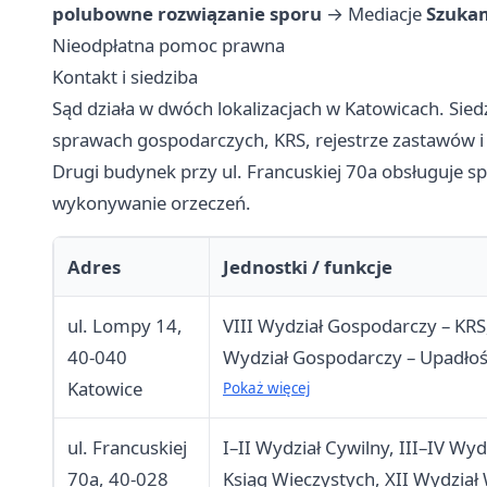
polubowne rozwiązanie sporu
→
Mediacje
Szuka
Nieodpłatna pomoc prawna
Kontakt i siedziba
Sąd działa w dwóch lokalizacjach w Katowicach. Sied
sprawach gospodarczych, KRS, rejestrze zastawów i 
Drugi budynek przy ul. Francuskiej 70a obsługuje sp
wykonywanie orzeczeń.
Adres
Jednostki / funkcje
ul. Lompy 14,
VIII Wydział Gospodarczy – KRS
40-040
Wydział Gospodarczy – Upadłośc
Katowice
Służby Sądowej
Pokaż więcej
ul. Francuskiej
I–II Wydział Cywilny, III–IV Wy
70a, 40-028
Ksiąg Wieczystych, XII Wydzia