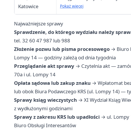
Katowice
Interesantów, czytelnia akt
Pokaż więcej
Najważniejsze sprawy
Sprawdzenie, do którego wydziału należy spraw
tel. 32 60 47 987 lub 988
Złożenie pozwu lub pisma procesowego
→ Biuro P
Lompy 14 — godziny zależą od dnia tygodnia
Przeglądanie akt sprawy
→ Czytelnia akt — zamów
70a i ul. Lompy 14
Opłata sądowa lub zakup znaku
→ Wpłatomat bezg
lub obok Biura Podawczego KRS (ul. Lompy 14) — tyl
Sprawy ksiąg wieczystych
→ XI Wydział Ksiąg Wiec
z wydłużonymi godzinami
Sprawy z zakresu KRS lub upadłości
→ ul. Lompy 1
Biuro Obsługi Interesantów