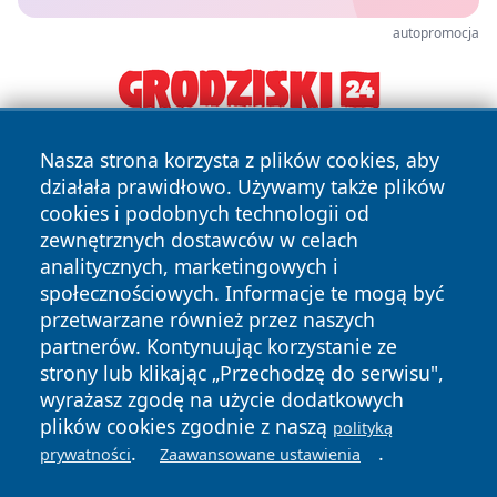
autopromocja
Nasza strona korzysta z plików cookies, aby
działała prawidłowo. Używamy także plików
cookies i podobnych technologii od
zewnętrznych dostawców w celach
analitycznych, marketingowych i
społecznościowych. Informacje te mogą być
Copyright © 2026 katowicelove.pl Wszystkie prawa
zastrzeżone.
przetwarzane również przez naszych
partnerów. Kontynuując korzystanie ze
strony lub klikając „Przechodzę do serwisu",
Polityka
Polityka
wyrażasz zgodę na użycie dodatkowych
News
Autorzy
Prywatności
Cookies
plików cookies zgodnie z naszą
polityką
.
.
prywatności
Zaawansowane ustawienia