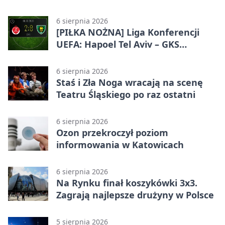
6 sierpnia 2026
[PIŁKA NOŻNA] Liga Konferencji
UEFA: Hapoel Tel Aviv – GKS
Katowice 2:0 w pierwszym meczu 3.
rundy kwalifikacyjnej
6 sierpnia 2026
Staś i Zła Noga wracają na scenę
Teatru Śląskiego po raz ostatni
6 sierpnia 2026
Ozon przekroczył poziom
informowania w Katowicach
6 sierpnia 2026
Na Rynku finał koszykówki 3x3.
Zagrają najlepsze drużyny w Polsce
5 sierpnia 2026