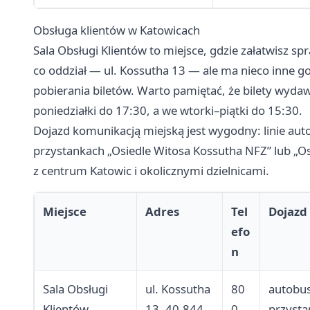
Obsługa klientów w Katowicach
Sala Obsługi Klientów to miejsce, gdzie załatwisz 
co oddział — ul. Kossutha 13 — ale ma nieco inne g
pobierania biletów. Warto pamiętać, że bilety wyda
poniedziałki do 17:30, a we wtorki–piątki do 15:30.
Dojazd komunikacją miejską jest wygodny: linie aut
przystankach „Osiedle Witosa Kossutha NFZ” lub „Os
z centrum Katowic i okolicznymi dzielnicami.
Miejsce
Adres
Tel
Dojazd
efo
n
Sala Obsługi
ul. Kossutha
80
autobus
Klientów
13, 40-844
0
przysta