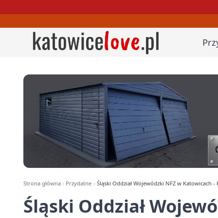
Prz
Strona główna
Przydatne
Śląski Oddział Wojewódzki NFZ w Katowicach - k
Śląski Oddział Wojew