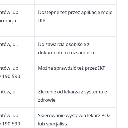
entów lub
Dostępne też przez aplikację moje
ormacja
IKP
ntów, ul.
Do zawarcia osobiście z
dokumentem tożsamości
entów lub
Można sprawdzić też przez IKP
0 190 590
ntów, ul.
Zlecenie od lekarza z systemu e-
zdrowie
entów lub
Skierowanie wystawia lekarz POZ
0 190 590
lub specjalista