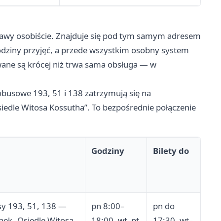
sprawy osobiście. Znajduje się pod tym samym adresem
odziny przyjęć, a przede wszystkim osobny system
wane są krócej niż trwa sama obsługa — w
obusowe 193, 51 i 138 zatrzymują się na
iedle Witosa Kossutha”. To bezpośrednie połączenie
Godziny
Bilety do
y 193, 51, 138 —
pn 8:00–
pn do
nek „Osiedle Witosa
18:00, wt–pt
17:30, wt–