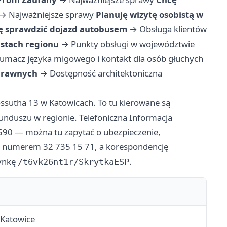
→
Najważniejsze sprawy
Planuję wizytę osobistą w
ę sprawdzić dojazd autobusem
→
Obsługa klientów
stach regionu
→
Punkty obsługi w województwie
łumacz języka migowego i kontakt dla osób głuchych
prawnych
→
Dostępność architektoniczna
ossutha 13 w Katowicach. To tu kierowane są
unduszu w regionie. Telefoniczna Informacja
590 — można tu zapytać o ubezpieczenie,
od numerem 32 735 15 71, a korespondencję
zynkę
.
/t6vk26nt1r/SkrytkaESP
 Katowice