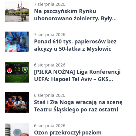
7 sierpnia 2026
Na pszczyńskim Rynku
uhonorowano żołnierzy. Były
odznaczenia i wojskowy sprzęt
7 sierpnia 2026
Ponad 610 tys. papierosów bez
akcyzy u 50-latka z Mysłowic
6 sierpnia 2026
[PIŁKA NOŻNA] Liga Konferencji
UEFA: Hapoel Tel Aviv – GKS
Katowice 2:0 w pierwszym meczu 3.
rundy kwalifikacyjnej
6 sierpnia 2026
Staś i Zła Noga wracają na scenę
Teatru Śląskiego po raz ostatni
6 sierpnia 2026
Ozon przekroczył poziom