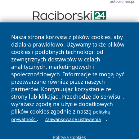
autopromocja
Nasza strona korzysta z plików cookies, aby
działała prawidłowo. Używamy także plików
cookies i podobnych technologii od
zewnętrznych dostawców w celach
analitycznych, marketingowych i
Copyright © 2026 katowicelove.pl Wszystkie prawa
społecznościowych. Informacje te mogą być
zastrzeżone.
przetwarzane również przez naszych
partnerów. Kontynuując korzystanie ze
strony lub klikając „Przechodzę do serwisu",
Polityka
Polityka
News
Autorzy
wyrażasz zgodę na użycie dodatkowych
Prywatności
Cookies
plików cookies zgodnie z naszą
polityką
.
.
prywatności
Zaawansowane ustawienia
Polityka Cookies