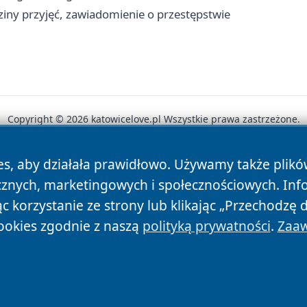
iny przyjęć, zawiadomienie o przestępstwie
Copyright © 2026 katowicelove.pl Wszystkie prawa zastrzeżone.
es, aby działała prawidłowo. Używamy także plik
News
Autorzy
Polityka Prywatności
Polityka Cookie
cznych, marketingowych i społecznościowych. Inf
 korzystanie ze strony lub klikając „Przechodzę 
ookies zgodnie z naszą
polityką prywatności
.
Zaaw