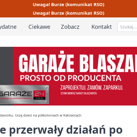
Uwaga! Burze (komunikat RSO)
Uwaga! Burze (komunikat RSO)
ydatne
Ciekawe
Zobacz
Kontakt
 dzwonku. Uczą dzieci na półkoloniach w Katowicach
ie przerwały działań po