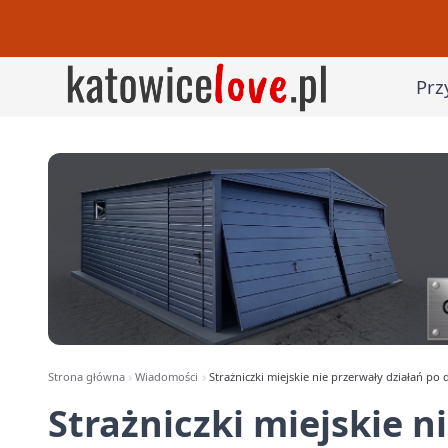
Prz
Strona główna
Wiadomości
Strażniczki miejskie nie przerwały działań po
Strażniczki miejskie n