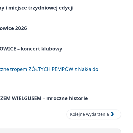
y i miejsce trzydniowej edycji
towice 2026
WICE – koncert klubowy
liczne tropem ŻÓŁTYCH PEMPÓW z Nakła do
EM WIELGUSEM – mroczne historie
Kolejne wydarzenia