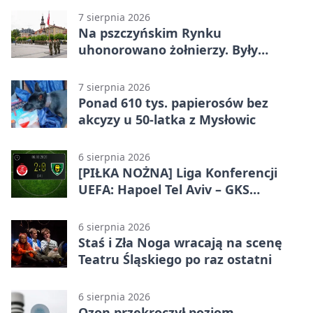
7 sierpnia 2026
Na pszczyńskim Rynku
uhonorowano żołnierzy. Były
odznaczenia i wojskowy sprzęt
7 sierpnia 2026
Ponad 610 tys. papierosów bez
akcyzy u 50-latka z Mysłowic
6 sierpnia 2026
[PIŁKA NOŻNA] Liga Konferencji
UEFA: Hapoel Tel Aviv – GKS
Katowice 2:0 w pierwszym meczu 3.
rundy kwalifikacyjnej
6 sierpnia 2026
Staś i Zła Noga wracają na scenę
Teatru Śląskiego po raz ostatni
6 sierpnia 2026
Ozon przekroczył poziom