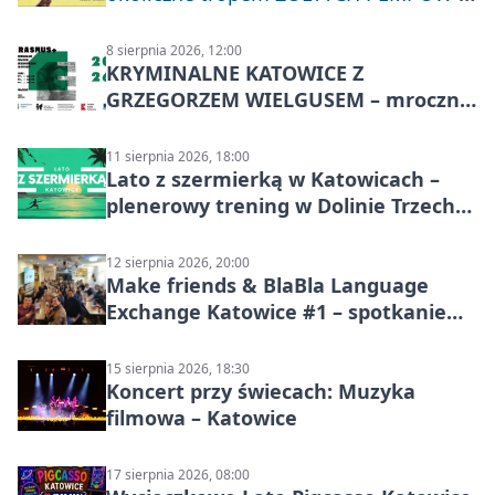
Nakła do Miechowic
8 sierpnia 2026, 12:00
KRYMINALNE KATOWICE Z
GRZEGORZEM WIELGUSEM – mroczne
historie
11 sierpnia 2026, 18:00
Lato z szermierką w Katowicach –
plenerowy trening w Dolinie Trzech
Stawów
12 sierpnia 2026, 20:00
Make friends & BlaBla Language
Exchange Katowice #1 – spotkanie
językowe
15 sierpnia 2026, 18:30
Koncert przy świecach: Muzyka
filmowa – Katowice
17 sierpnia 2026, 08:00