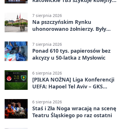
Katowickie TBS szykuje kolejny
budynek
7 sierpnia 2026
Na pszczyńskim Rynku
uhonorowano żołnierzy. Były
odznaczenia i wojskowy sprzęt
7 sierpnia 2026
Ponad 610 tys. papierosów bez
akcyzy u 50-latka z Mysłowic
6 sierpnia 2026
[PIŁKA NOŻNA] Liga Konferencji
UEFA: Hapoel Tel Aviv – GKS
Katowice 2:0 w pierwszym meczu 3.
rundy kwalifikacyjnej
6 sierpnia 2026
Staś i Zła Noga wracają na scenę
Teatru Śląskiego po raz ostatni