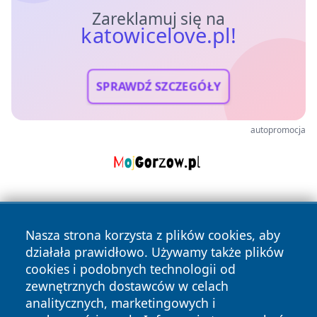
Zareklamuj się na
katowicelove.pl!
SPRAWDŹ SZCZEGÓŁY
autopromocja
Nasza strona korzysta z plików cookies, aby
działała prawidłowo. Używamy także plików
cookies i podobnych technologii od
zewnętrznych dostawców w celach
Copyright © 2026 katowicelove.pl Wszystkie prawa
analitycznych, marketingowych i
zastrzeżone.