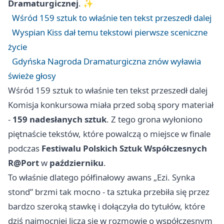
Dramaturgicznej
. ✨
Wśród 159 sztuk to właśnie ten tekst przeszedł dalej
Wyspian Kiss dał temu tekstowi pierwsze sceniczne
życie
Gdyńska Nagroda Dramaturgiczna znów wyławia
świeże głosy
Wśród 159 sztuk to właśnie ten tekst przeszedł dalej
Komisja konkursowa miała przed sobą spory materiał
-
159 nadesłanych sztuk
. Z tego grona wyłoniono
piętnaście tekstów, które powalczą o miejsce w finale
podczas
Festiwalu Polskich Sztuk Współczesnych
R@Port
w
październiku
.
To właśnie dlatego półfinałowy awans „Ezi. Synka
stond” brzmi tak mocno - ta sztuka przebiła się przez
bardzo szeroką stawkę i dołączyła do tytułów, które
dziś najmocniej liczą się w rozmowie o współczesnym