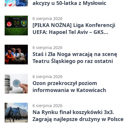
akcyzy u 50-latka z Mysłowic
6 sierpnia 2026
[PIŁKA NOŻNA] Liga Konferencji
UEFA: Hapoel Tel Aviv – GKS
Katowice 2:0 w pierwszym meczu 3.
rundy kwalifikacyjnej
6 sierpnia 2026
Staś i Zła Noga wracają na scenę
Teatru Śląskiego po raz ostatni
6 sierpnia 2026
Ozon przekroczył poziom
informowania w Katowicach
6 sierpnia 2026
Na Rynku finał koszykówki 3x3.
Zagrają najlepsze drużyny w Polsce