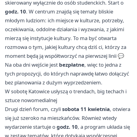
skierowany wyłącznie do osób studenckich. Start o
godz. 10
. W centrum znajdą się tematy bliskie
młodym ludziom: ich miejsce w kulturze, potrzeby,
oczekiwania, oddolne działania i wyzwania, z jakimi
mierzą się instytucje kultury. To ma być otwarta
rozmowa o tym, jakiej kultury chcą dziś ci, którzy za
moment będą ją współtworzyć na pierwszej linii 💬
Na oba dni wejście jest
bezpłatne
, więc to jedna z
tych propozycji, do których naprawdę łatwo dołączyć
bez planowania z dużym wyprzedzeniem.
W sobotę Katowice usłyszą o trendach, big techach i
sztuce nowomedialnej
Drugi dzień forum, czyli
sobota 11 kwietnia
, otwiera
się już szeroko na mieszkańców. Również wtedy
wydarzenie startuje o
godz. 10
, a program układa się
w zestaw tematów, które dotykają współczesnej