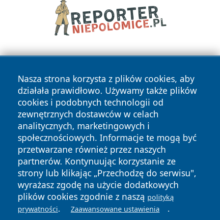
Nasza strona korzysta z plików cookies, aby
działała prawidłowo. Używamy także plików
cookies i podobnych technologii od
zewnętrznych dostawców w celach
Copyright © 2026 katowicelove.pl Wszystkie prawa
analitycznych, marketingowych i
zastrzeżone.
społecznościowych. Informacje te mogą być
przetwarzane również przez naszych
partnerów. Kontynuując korzystanie ze
Polityka
Polityka
News
Autorzy
strony lub klikając „Przechodzę do serwisu",
Prywatności
Cookies
wyrażasz zgodę na użycie dodatkowych
plików cookies zgodnie z naszą
polityką
.
.
prywatności
Zaawansowane ustawienia