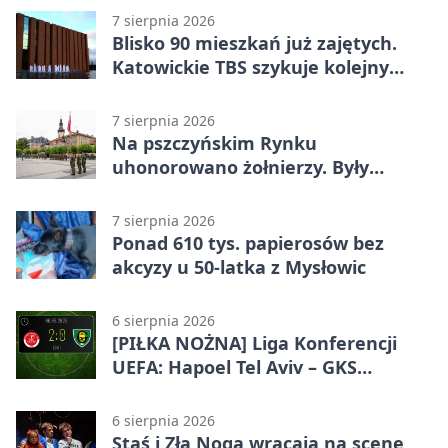
7 sierpnia 2026
Blisko 90 mieszkań już zajętych.
Katowickie TBS szykuje kolejny
budynek
7 sierpnia 2026
Na pszczyńskim Rynku
uhonorowano żołnierzy. Były
odznaczenia i wojskowy sprzęt
7 sierpnia 2026
Ponad 610 tys. papierosów bez
akcyzy u 50-latka z Mysłowic
6 sierpnia 2026
[PIŁKA NOŻNA] Liga Konferencji
UEFA: Hapoel Tel Aviv – GKS
Katowice 2:0 w pierwszym meczu 3.
rundy kwalifikacyjnej
6 sierpnia 2026
Staś i Zła Noga wracają na scenę