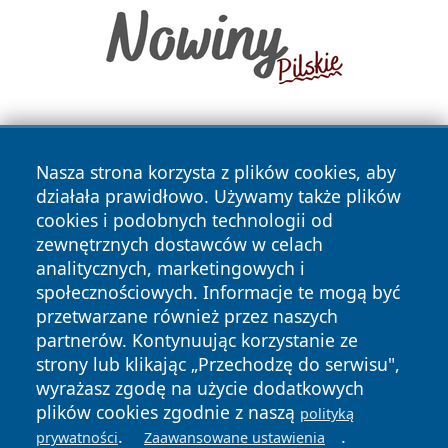
Nasza strona korzysta z plików cookies, aby
działała prawidłowo. Używamy także plików
cookies i podobnych technologii od
zewnętrznych dostawców w celach
Copyright © 2026 katowicelove.pl Wszystkie prawa
analitycznych, marketingowych i
zastrzeżone.
społecznościowych. Informacje te mogą być
przetwarzane również przez naszych
partnerów. Kontynuując korzystanie ze
Polityka
Polityka
News
Autorzy
strony lub klikając „Przechodzę do serwisu",
Prywatności
Cookies
wyrażasz zgodę na użycie dodatkowych
plików cookies zgodnie z naszą
polityką
.
.
prywatności
Zaawansowane ustawienia