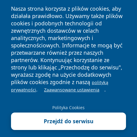
Nasza strona korzysta z plików cookies, aby
działała prawidłowo. Używamy także plików
cookies i podobnych technologii od
zewnętrznych dostawców w celach
Copyright © 2026 katowicelove.pl Wszystkie prawa
analitycznych, marketingowych i
zastrzeżone.
społecznościowych. Informacje te mogą być
przetwarzane również przez naszych
partnerów. Kontynuując korzystanie ze
Polityka
Polityka
News
Autorzy
strony lub klikając „Przechodzę do serwisu",
Prywatności
Cookies
wyrażasz zgodę na użycie dodatkowych
plików cookies zgodnie z naszą
polityką
.
.
prywatności
Zaawansowane ustawienia
Polityka Cookies
Przejdź do serwisu