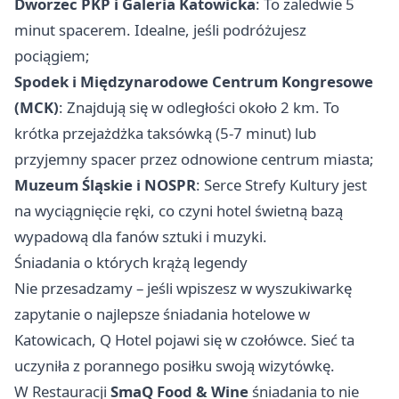
Dworzec PKP i Galeria Katowicka
: To zaledwie 5
minut spacerem. Idealne, jeśli podróżujesz
pociągiem;
Spodek i Międzynarodowe Centrum Kongresowe
(MCK)
: Znajdują się w odległości około 2 km. To
krótka przejażdżka taksówką (5-7 minut) lub
przyjemny spacer przez odnowione centrum miasta;
Muzeum Śląskie i NOSPR
: Serce Strefy Kultury jest
na wyciągnięcie ręki, co czyni hotel świetną bazą
wypadową dla fanów sztuki i muzyki.
Śniadania o których krążą legendy
Nie przesadzamy – jeśli wpiszesz w wyszukiwarkę
zapytanie o najlepsze śniadania hotelowe w
Katowicach, Q Hotel pojawi się w czołówce. Sieć ta
uczyniła z porannego posiłku swoją wizytówkę.
W Restauracji
SmaQ Food & Wine
śniadania to nie