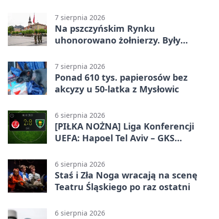
budynek
7 sierpnia 2026
Na pszczyńskim Rynku
uhonorowano żołnierzy. Były
odznaczenia i wojskowy sprzęt
7 sierpnia 2026
Ponad 610 tys. papierosów bez
akcyzy u 50-latka z Mysłowic
6 sierpnia 2026
[PIŁKA NOŻNA] Liga Konferencji
UEFA: Hapoel Tel Aviv – GKS
Katowice 2:0 w pierwszym meczu 3.
rundy kwalifikacyjnej
6 sierpnia 2026
Staś i Zła Noga wracają na scenę
Teatru Śląskiego po raz ostatni
6 sierpnia 2026