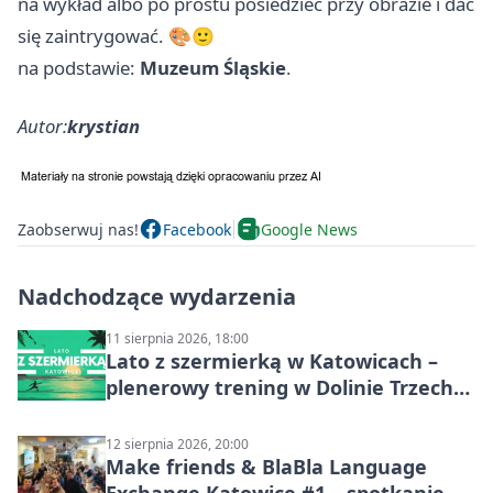
na wykład albo po prostu posiedzieć przy obrazie i dać
się zaintrygować. 🎨🙂
na podstawie:
Muzeum Śląskie
.
Autor:
krystian
Zaobserwuj nas!
Facebook
Google News
Nadchodzące wydarzenia
11 sierpnia 2026, 18:00
Lato z szermierką w Katowicach –
plenerowy trening w Dolinie Trzech
Stawów
12 sierpnia 2026, 20:00
Make friends & BlaBla Language