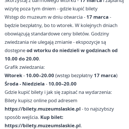
Skorzystaj z darmowego wtorku -
17 marca
i zaplanuj
wizytę poza tym dniem - gdzie kupić bilety
Wstęp do muzeum w dniu otwarcia -
17 marca
-
będzie bezpłatny, bo to wtorek. W kolejnych dniach
obowiązują standardowe ceny biletów. Godziny
zwiedzania nie ulegają zmianie - ekspozycje są
dostępne
od wtorku do niedzieli w godzinach od
10.00 do 20.00
.
Grafik zwiedzania:
Wtorek
-
10.00–20.00
(wstęp bezpłatny
17 marca
)
Środa - Niedziela
-
10.00–20.00
Gdzie kupić bilety i jak się zapisać na wydarzenia:
Bilety kupisz online pod adresem
https://bilety.muzeumslaskie.pl
- to najszybszy
sposób wejścia.
Kup bilet:
https://bilety.muzeumslaskie.pl
.