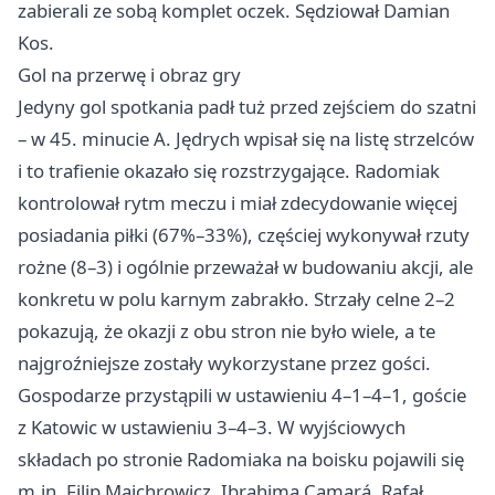
zabierali ze sobą komplet oczek. Sędziował Damian
Kos.
Gol na przerwę i obraz gry
Jedyny gol spotkania padł tuż przed zejściem do szatni
– w 45. minucie A. Jędrych wpisał się na listę strzelców
i to trafienie okazało się rozstrzygające. Radomiak
kontrolował rytm meczu i miał zdecydowanie więcej
posiadania piłki (67%–33%), częściej wykonywał rzuty
rożne (8–3) i ogólnie przeważał w budowaniu akcji, ale
konkretu w polu karnym zabrakło. Strzały celne 2–2
pokazują, że okazji z obu stron nie było wiele, a te
najgroźniejsze zostały wykorzystane przez gości.
Gospodarze przystąpili w ustawieniu 4–1–4–1, goście
z Katowic w ustawieniu 3–4–3. W wyjściowych
składach po stronie Radomiaka na boisku pojawili się
m.in. Filip Majchrowicz, Ibrahima Camará, Rafał