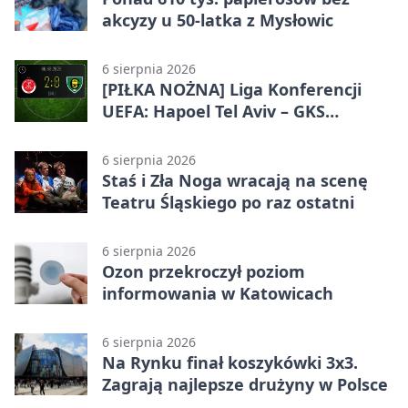
akcyzy u 50-latka z Mysłowic
6 sierpnia 2026
[PIŁKA NOŻNA] Liga Konferencji
UEFA: Hapoel Tel Aviv – GKS
Katowice 2:0 w pierwszym meczu 3.
rundy kwalifikacyjnej
6 sierpnia 2026
Staś i Zła Noga wracają na scenę
Teatru Śląskiego po raz ostatni
6 sierpnia 2026
Ozon przekroczył poziom
informowania w Katowicach
6 sierpnia 2026
Na Rynku finał koszykówki 3x3.
Zagrają najlepsze drużyny w Polsce