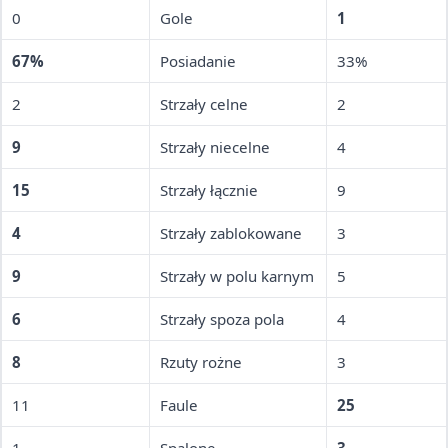
0
Gole
1
67%
Posiadanie
33%
2
Strzały celne
2
9
Strzały niecelne
4
15
Strzały łącznie
9
4
Strzały zablokowane
3
9
Strzały w polu karnym
5
6
Strzały spoza pola
4
8
Rzuty rożne
3
11
Faule
25