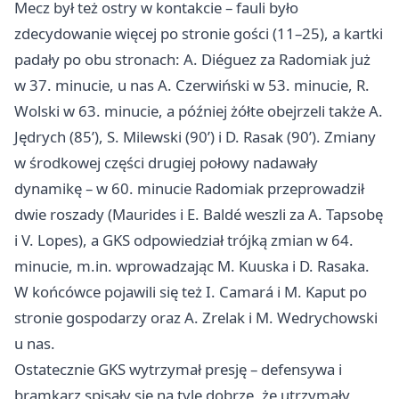
Mecz był też ostry w kontakcie – fauli było
zdecydowanie więcej po stronie gości (11–25), a kartki
padały po obu stronach: A. Diéguez za Radomiak już
w 37. minucie, u nas A. Czerwiński w 53. minucie, R.
Wolski w 63. minucie, a później żółte obejrzeli także A.
Jędrych (85’), S. Milewski (90’) i D. Rasak (90’). Zmiany
w środkowej części drugiej połowy nadawały
dynamikę – w 60. minucie Radomiak przeprowadził
dwie roszady (Maurides i E. Baldé weszli za A. Tapsobę
i V. Lopes), a GKS odpowiedział trójką zmian w 64.
minucie, m.in. wprowadzając M. Kuuska i D. Rasaka.
W końcówce pojawili się też I. Camará i M. Kaput po
stronie gospodarzy oraz A. Zrelak i M. Wedrychowski
u nas.
Ostatecznie GKS wytrzymał presję – defensywa i
bramkarz spisały się na tyle dobrze, że utrzymały