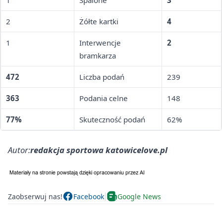
1
Spalone
3
2
Żółte kartki
4
1
Interwencje
2
bramkarza
472
Liczba podań
239
363
Podania celne
148
77%
Skuteczność podań
62%
Autor:
redakcja sportowa katowicelove.pl
Zaobserwuj nas!
Facebook
Google News