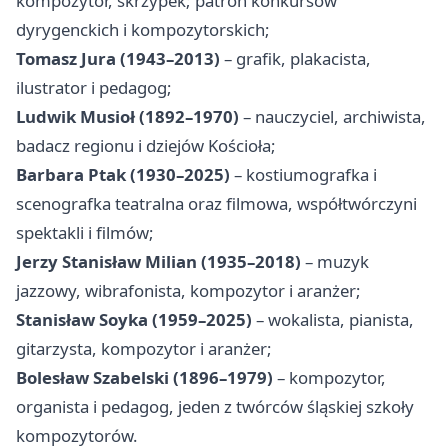
kompozytor, skrzypek; patron konkursów
dyrygenckich i kompozytorskich;
Tomasz Jura (1943–2013)
– grafik, plakacista,
ilustrator i pedagog;
Ludwik Musioł (1892–1970)
– nauczyciel, archiwista,
badacz regionu i dziejów Kościoła;
Barbara Ptak (1930–2025)
– kostiumografka i
scenografka teatralna oraz filmowa, współtwórczyni
spektakli i filmów;
Jerzy Stanisław Milian (1935–2018)
– muzyk
jazzowy, wibrafonista, kompozytor i aranżer;
Stanisław Soyka (1959–2025)
– wokalista, pianista,
gitarzysta, kompozytor i aranżer;
Bolesław Szabelski (1896–1979)
– kompozytor,
organista i pedagog, jeden z twórców śląskiej szkoły
kompozytorów.