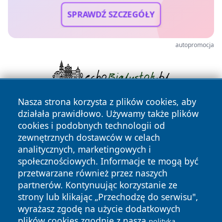
SPRAWDŹ SZCZEGÓŁY
autopromocja
Nasza strona korzysta z plików cookies, aby
działała prawidłowo. Używamy także plików
cookies i podobnych technologii od
zewnętrznych dostawców w celach
analitycznych, marketingowych i
społecznościowych. Informacje te mogą być
Copyright © 2026 katowicelove.pl Wszystkie prawa
przetwarzane również przez naszych
zastrzeżone.
partnerów. Kontynuując korzystanie ze
strony lub klikając „Przechodzę do serwisu",
wyrażasz zgodę na użycie dodatkowych
Polityka
Polityka
News
Autorzy
plików cookies zgodnie z naszą
polityką