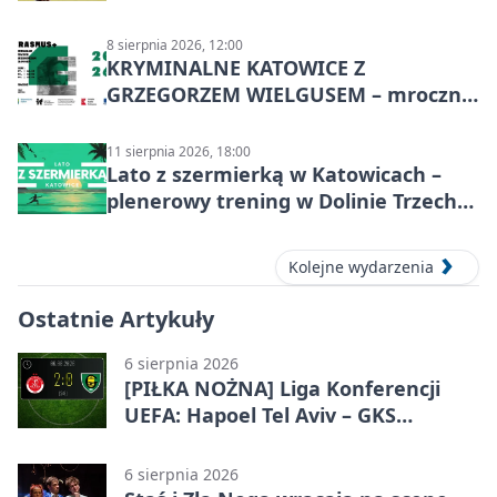
Nakła do Miechowic
8 sierpnia 2026, 12:00
KRYMINALNE KATOWICE Z
GRZEGORZEM WIELGUSEM – mroczne
historie
11 sierpnia 2026, 18:00
Lato z szermierką w Katowicach –
plenerowy trening w Dolinie Trzech
Stawów
Kolejne wydarzenia
Ostatnie Artykuły
6 sierpnia 2026
[PIŁKA NOŻNA] Liga Konferencji
UEFA: Hapoel Tel Aviv – GKS
Katowice 2:0 w pierwszym meczu 3.
rundy kwalifikacyjnej
6 sierpnia 2026