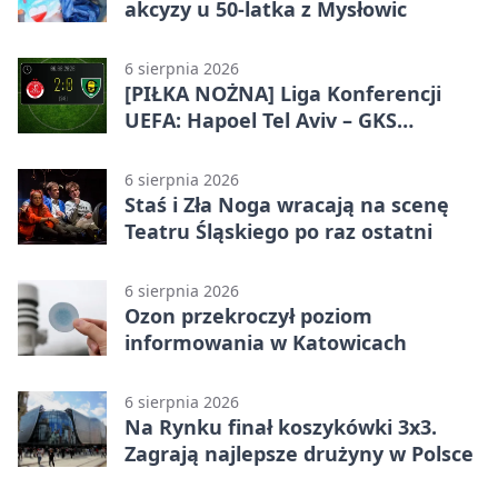
akcyzy u 50-latka z Mysłowic
6 sierpnia 2026
[PIŁKA NOŻNA] Liga Konferencji
UEFA: Hapoel Tel Aviv – GKS
Katowice 2:0 w pierwszym meczu 3.
rundy kwalifikacyjnej
6 sierpnia 2026
Staś i Zła Noga wracają na scenę
Teatru Śląskiego po raz ostatni
6 sierpnia 2026
Ozon przekroczył poziom
informowania w Katowicach
6 sierpnia 2026
Na Rynku finał koszykówki 3x3.
Zagrają najlepsze drużyny w Polsce