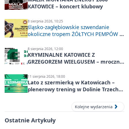
KATOWICE – koncert klubowy
8 sierpnia 2026, 10:25
śląsko-zagłębiowskie szwendanie
okoliczne tropem ŻÓŁTYCH PEMPÓW z
Nakła do Miechowic
8 sierpnia 2026, 12:00
KRYMINALNE KATOWICE Z
GRZEGORZEM WIELGUSEM – mroczne
historie
11 sierpnia 2026, 18:00
Lato z szermierką w Katowicach –
plenerowy trening w Dolinie Trzech
Stawów
Kolejne wydarzenia
Ostatnie Artykuły