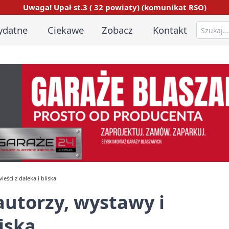
Uwaga! Upał st.3 ( 32 powiaty) (komunikat RSO)
ydatne
Ciekawe
Zobacz
Kontakt
eści z daleka i bliska
autorzy, wystawy i
liska