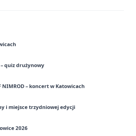
wicach
 – quiz drużynowy
NIMROD – koncert w Katowicach
y i miejsce trzydniowej edycji
towice 2026