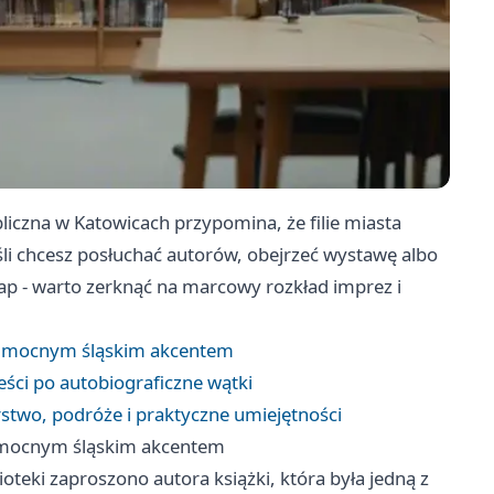
liczna w Katowicach przypomina, że filie miasta
eśli chcesz posłuchać autorów, obejrzeć wystawę albo
 map - warto zerknąć na marcowy rozkład imprez i
 z mocnym śląskim akcentem
eści po autobiograficzne wątki
arstwo, podróże i praktyczne umiejętności
z mocnym śląskim akcentem
lioteki zaproszono autora książki, która była jedną z