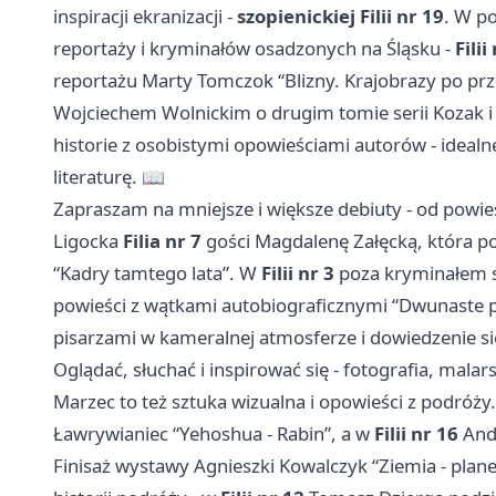
inspiracji ekranizacji -
szopienickiej Filii nr 19
. W p
reportaży i kryminałów osadzonych na Śląsku -
Fili
reportażu Marty Tomczok “Blizny. Krajobrazy po pr
Wojciechem Wolnickim o drugim tomie serii Kozak i Wo
historie z osobistymi opowieściami autorów - idealn
literaturę. 📖
Zapraszam na mniejsze i większe debiuty - od powie
Ligocka
Filia nr 7
gości Magdalenę Załęcką, która po 
“Kadry tamtego lata”. W
Filii nr 3
poza kryminałem s
powieści z wątkami autobiograficznymi “Dwunaste pi
pisarzami w kameralnej atmosferze i dowiedzenie się
Oglądać, słuchać i inspirować się - fotografia, mala
Marzec to też sztuka wizualna i opowieści z podróż
Ławrywianiec “Yehoshua - Rabin”, a w
Filii nr 16
Andr
Finisaż wystawy Agnieszki Kowalczyk “Ziemia - plane