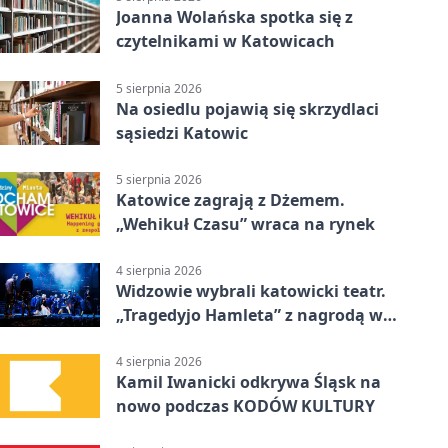
Joanna Wolańska spotka się z
czytelnikami w Katowicach
5 sierpnia 2026
Na osiedlu pojawią się skrzydlaci
sąsiedzi Katowic
5 sierpnia 2026
Katowice zagrają z Dżemem.
„Wehikuł Czasu” wraca na rynek
4 sierpnia 2026
Widzowie wybrali katowicki teatr.
„Tragedyjo Hamleta” z nagrodą w
Gdańsku
4 sierpnia 2026
Kamil Iwanicki odkrywa Śląsk na
nowo podczas KODÓW KULTURY