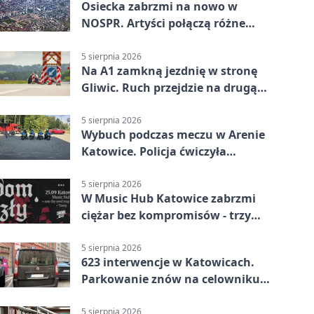
Osiecka zabrzmi na nowo w
NOSPR. Artyści połączą różne
muzyczne światy
5 sierpnia 2026
Na A1 zamkną jezdnię w stronę
Gliwic. Ruch przejdzie na drugą
stronę
5 sierpnia 2026
Wybuch podczas meczu w Arenie
Katowice. Policja ćwiczyła
ewakuację
5 sierpnia 2026
W Music Hub Katowice zabrzmi
ciężar bez kompromisów - trzy
zespoły na scenie
5 sierpnia 2026
623 interwencje w Katowicach.
Parkowanie znów na celowniku
strażników
5 sierpnia 2026