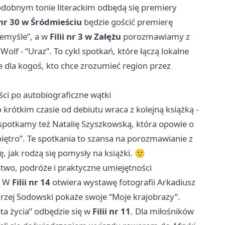
odobnym tonie literackim odbędą się premiery
i nr 30 w Śródmieściu
będzie gościć premierę
zemyśle”, a w
Filii nr 3 w Załężu
porozmawiamy z
lf - “Uraz”. To cykl spotkań, które łączą lokalne
e dla kogoś, kto chce zrozumieć region przez
ści po autobiograficzne wątki
krótkim czasie od debiutu wraca z kolejną książką -
potkamy też Natalię Szyszkowską, która opowie o
ętro”. Te spotkania to szansa na porozmawianie z
, jak rodzą się pomysły na książki. 🙂
rstwo, podróże i praktyczne umiejętności
y. W
Filii nr 14
otwiera wystawę fotografii Arkadiusz
zej Sodowski pokaże swoje “Moje krajobrazy”.
ta życia” odbędzie się w
Filii nr 11
. Dla miłośników