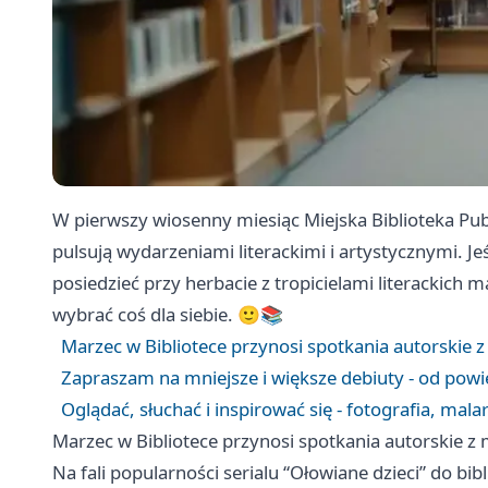
W pierwszy wiosenny miesiąc Miejska Biblioteka Pub
pulsują wydarzeniami literackimi i artystycznymi. J
posiedzieć przy herbacie z tropicielami literackich
wybrać coś dla siebie. 🙂📚
Marzec w Bibliotece przynosi spotkania autorskie
Zapraszam na mniejsze i większe debiuty - od powi
Oglądać, słuchać i inspirować się - fotografia, mal
Marzec w Bibliotece przynosi spotkania autorskie 
Na fali popularności serialu “Ołowiane dzieci” do bib