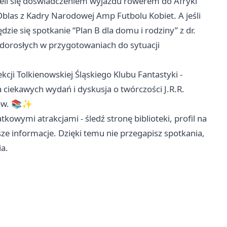
eli się doświadczeniem wyjazdu rowerem do Afryki
Oblas z Kadry Narodowej Amp Futbolu Kobiet. A jeśli
zie się spotkanie “Plan B dla domu i rodziny” z dr.
i dorosłych w przygotowaniach do sytuacji
cji Tolkienowskiej Śląskiego Klubu Fantastyki -
 ciekawych wydań i dyskusja o twórczości J.R.R.
erów. 📚✨
kowymi atrakcjami - śledź stronę biblioteki, profil na
sze informacje. Dzięki temu nie przegapisz spotkania,
ia.