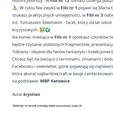
historii podróży - w
Filii nr 12
Tomasz Dzierga podzi
🚴‍♂️. W cyklu Nie-zwykli w
Filii nr 1
pojawi się Marta 
szukasz praktycznych umiejętności, w
Filii nr 3
odbęd
inż. Tomaszem Śliwińskim - facet, który od lat szkol
kryzysowych. 🖼️🌍
Na koniec miesiąca w
Filii nr 1
spotkasz członków Sek
będzie czytanie ulubionych fragmentów, prezentacja
Tolkiena - idealne dla fanów fantastyki i kolekcjon
Chcesz być na bieżąco z terminami, zmianami i dodat
Facebooku i newsletter, gdzie pojawiają się najśwież
które akurat najbardziej trafi w twoje zainteresowan
na podstawie:
MBP Katowice
.
Autor:
krystian