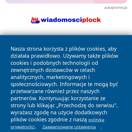
autopromocja
Nasza strona korzysta z plików cookies, aby
działała prawidłowo. Używamy także plików
cookies i podobnych technologii od
zewnętrznych dostawców w celach
Copyright © 2026 katowicelove.pl Wszystkie prawa
analitycznych, marketingowych i
zastrzeżone.
społecznościowych. Informacje te mogą być
przetwarzane również przez naszych
partnerów. Kontynuując korzystanie ze
Polityka
Polityka
News
Autorzy
strony lub klikając „Przechodzę do serwisu",
Prywatności
Cookies
wyrażasz zgodę na użycie dodatkowych
plików cookies zgodnie z naszą
polityką
.
.
prywatności
Zaawansowane ustawienia