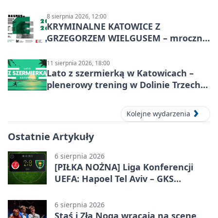
Nakła do Miechowic
8 sierpnia 2026, 12:00
KRYMINALNE KATOWICE Z
GRZEGORZEM WIELGUSEM – mroczne
historie
11 sierpnia 2026, 18:00
Lato z szermierką w Katowicach –
plenerowy trening w Dolinie Trzech
Stawów
Kolejne wydarzenia
Ostatnie Artykuły
6 sierpnia 2026
[PIŁKA NOŻNA] Liga Konferencji
UEFA: Hapoel Tel Aviv – GKS
Katowice 2:0 w pierwszym meczu 3.
rundy kwalifikacyjnej
6 sierpnia 2026
Staś i Zła Noga wracają na scenę