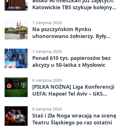
Blisko 90 mieszkań już zajętych.
Katowickie TBS szykuje kolejny
budynek
7 sierpnia 2026
Na pszczyńskim Rynku
uhonorowano żołnierzy. Były
odznaczenia i wojskowy sprzęt
7 sierpnia 2026
Ponad 610 tys. papierosów bez
akcyzy u 50-latka z Mysłowic
6 sierpnia 2026
[PIŁKA NOŻNA] Liga Konferencji
UEFA: Hapoel Tel Aviv – GKS
Katowice 2:0 w pierwszym meczu 3.
rundy kwalifikacyjnej
6 sierpnia 2026
Staś i Zła Noga wracają na scenę
Teatru Śląskiego po raz ostatni