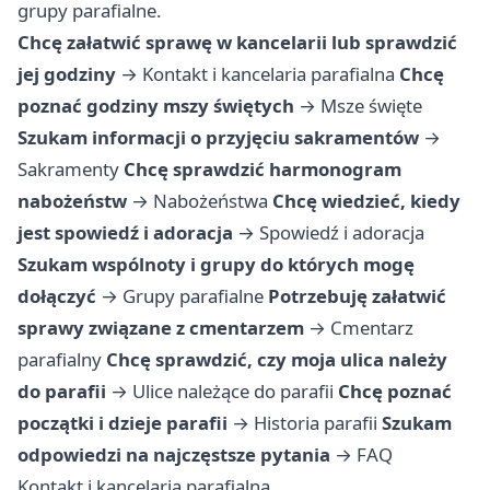
grupy parafialne.
Chcę załatwić sprawę w kancelarii lub sprawdzić
jej godziny
→
Kontakt i kancelaria parafialna
Chcę
poznać godziny mszy świętych
→
Msze święte
Szukam informacji o przyjęciu sakramentów
→
Sakramenty
Chcę sprawdzić harmonogram
nabożeństw
→
Nabożeństwa
Chcę wiedzieć, kiedy
jest spowiedź i adoracja
→
Spowiedź i adoracja
Szukam wspólnoty i grupy do których mogę
dołączyć
→
Grupy parafialne
Potrzebuję załatwić
sprawy związane z cmentarzem
→
Cmentarz
parafialny
Chcę sprawdzić, czy moja ulica należy
do parafii
→
Ulice należące do parafii
Chcę poznać
początki i dzieje parafii
→
Historia parafii
Szukam
odpowiedzi na najczęstsze pytania
→
FAQ
Kontakt i kancelaria parafialna