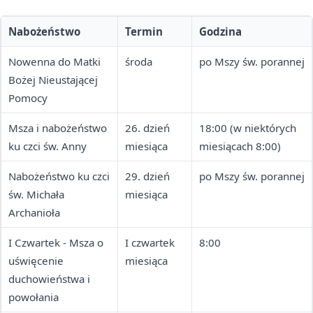
Nabożeństwo
Termin
Godzina
Nowenna do Matki
środa
po Mszy św. porannej
Bożej Nieustającej
Pomocy
Msza i nabożeństwo
26. dzień
18:00 (w niektórych
ku czci św. Anny
miesiąca
miesiącach 8:00)
Nabożeństwo ku czci
29. dzień
po Mszy św. porannej
św. Michała
miesiąca
Archanioła
I Czwartek - Msza o
I czwartek
8:00
uświęcenie
miesiąca
duchowieństwa i
powołania