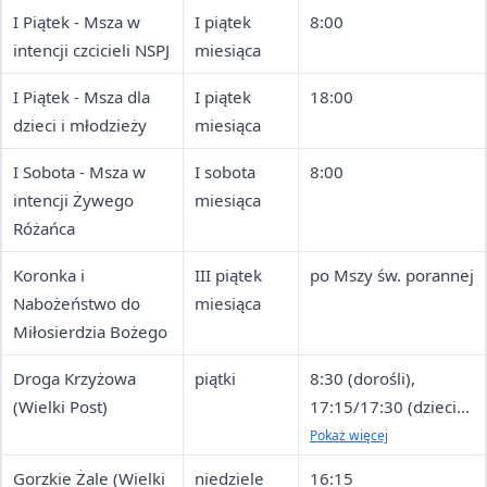
I Piątek - Msza w
I piątek
8:00
intencji czcicieli NSPJ
miesiąca
I Piątek - Msza dla
I piątek
18:00
dzieci i młodzieży
miesiąca
I Sobota - Msza w
I sobota
8:00
intencji Żywego
miesiąca
Różańca
Koronka i
III piątek
po Mszy św. porannej
Nabożeństwo do
miesiąca
Miłosierdzia Bożego
Droga Krzyżowa
piątki
8:30 (dorośli),
(Wielki Post)
17:15/17:30 (dzieci),
18:30 (dorośli i
Pokaż więcej
młodzież)
Gorzkie Żale (Wielki
niedziele
16:15