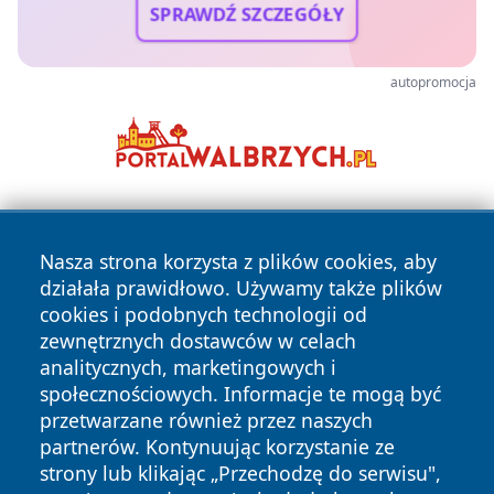
SPRAWDŹ SZCZEGÓŁY
autopromocja
Nasza strona korzysta z plików cookies, aby
działała prawidłowo. Używamy także plików
cookies i podobnych technologii od
zewnętrznych dostawców w celach
Copyright © 2026 katowicelove.pl Wszystkie prawa
analitycznych, marketingowych i
zastrzeżone.
społecznościowych. Informacje te mogą być
przetwarzane również przez naszych
partnerów. Kontynuując korzystanie ze
Polityka
Polityka
News
Autorzy
strony lub klikając „Przechodzę do serwisu",
Prywatności
Cookies