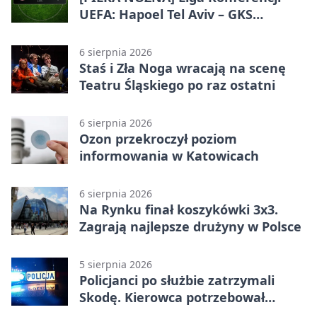
UEFA: Hapoel Tel Aviv – GKS
Katowice 2:0 w pierwszym meczu 3.
rundy kwalifikacyjnej
6 sierpnia 2026
Staś i Zła Noga wracają na scenę
Teatru Śląskiego po raz ostatni
6 sierpnia 2026
Ozon przekroczył poziom
informowania w Katowicach
6 sierpnia 2026
Na Rynku finał koszykówki 3x3.
Zagrają najlepsze drużyny w Polsce
5 sierpnia 2026
Policjanci po służbie zatrzymali
Skodę. Kierowca potrzebował
pomocy