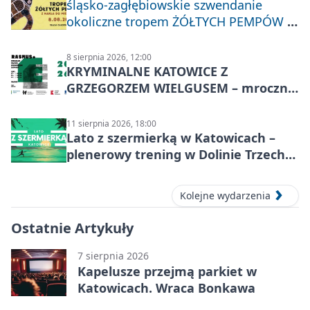
śląsko-zagłębiowskie szwendanie
okoliczne tropem ŻÓŁTYCH PEMPÓW z
Nakła do Miechowic
8 sierpnia 2026, 12:00
KRYMINALNE KATOWICE Z
GRZEGORZEM WIELGUSEM – mroczne
historie
11 sierpnia 2026, 18:00
Lato z szermierką w Katowicach –
plenerowy trening w Dolinie Trzech
Stawów
Kolejne wydarzenia
Ostatnie Artykuły
7 sierpnia 2026
Kapelusze przejmą parkiet w
Katowicach. Wraca Bonkawa