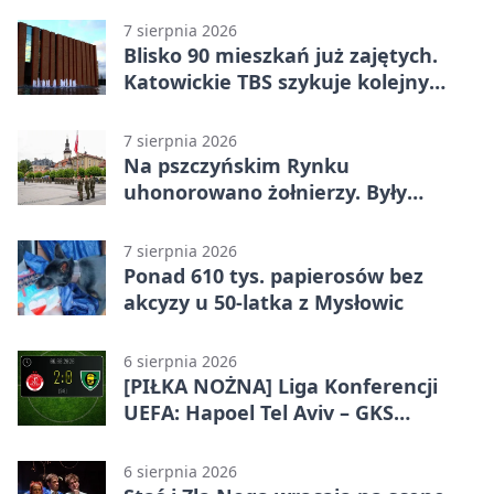
7 sierpnia 2026
Blisko 90 mieszkań już zajętych.
Katowickie TBS szykuje kolejny
budynek
7 sierpnia 2026
Na pszczyńskim Rynku
uhonorowano żołnierzy. Były
odznaczenia i wojskowy sprzęt
7 sierpnia 2026
Ponad 610 tys. papierosów bez
akcyzy u 50-latka z Mysłowic
6 sierpnia 2026
[PIŁKA NOŻNA] Liga Konferencji
UEFA: Hapoel Tel Aviv – GKS
Katowice 2:0 w pierwszym meczu 3.
rundy kwalifikacyjnej
6 sierpnia 2026