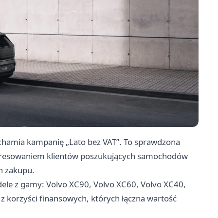
uchamia kampanię „Lato bez VAT”. To sprawdzona
interesowaniem klientów poszukujących samochodów
h zakupu.
le z gamy: Volvo XC90, Volvo XC60, Volvo XC40,
 z korzyści finansowych, których łączna wartość