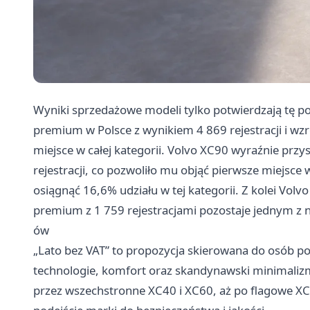
Wyniki sprzedażowe modeli tylko potwierdzają tę p
premium w Polsce z wynikiem 4 869 rejestracji i wz
miejsce w całej kategorii. Volvo XC90 wyraźnie przy
rejestracji, co pozwoliło mu objąć pierwsze miejsc
osiągnąć 16,6% udziału w tej kategorii. Z kolei Vo
premium z 1 759 rejestracjami pozostaje jednym z
ów
„Lato bez VAT” to propozycja skierowana do osób
technologie, komfort oraz skandynawski minimaliz
przez wszechstronne XC40 i XC60, aż po flagowe XC