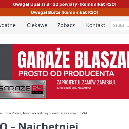
Uwaga! Upał st.3 ( 32 powiaty) (komunikat RSO)
Uwaga! Burze (komunikat RSO)
ydatne
Ciekawe
Zobacz
Kontakt
um w Polsce, teraz korzystniej o wartość większą niż VAT
O – Najchętniej