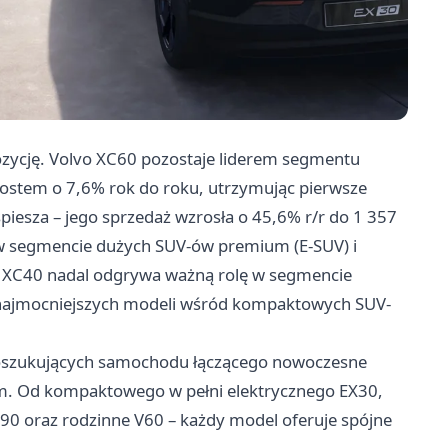
ozycję. Volvo XC60 pozostaje liderem segmentu
rostem o 7,6% rok do roku, utrzymując pierwsze
spiesza – jego sprzedaż wzrosła o 45,6% r/r do 1 357
e w segmencie dużych SUV-ów premium (E-SUV) i
lvo XC40 nadal odgrywa ważną rolę w segmencie
 najmocniejszych modeli wśród kompaktowych SUV-
 poszukujących samochodu łączącego nowoczesne
m. Od kompaktowego w pełni elektrycznego EX30,
90 oraz rodzinne V60 – każdy model oferuje spójne