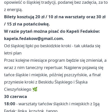
opowieść o śląskiej tradycji, podanej bez zadęcia, za to
z energią.
Bilety kosztują 20 zł / 10 zł na warsztaty oraz 30 zł
/ 15 zł na potańcówkę.
W razie pytań można pisać do Kapeli Fedaków:
kapela.fedakow@gmail.com
.
Od śląskiej lipki po beskidzkie kroki - tak układa się
letni plan
Przez kolejne miesiące program będzie się zmieniał, a
wraz z nim taneczny repertuar. Najpierw pojawią się
tańce śląskie i miejskie, później pszczyńskie, a finał
przyniesie kroki z Beskidu Śląskiego i Śląska
Cieszyńskiego 🌿
30 czerwca
18:00
- warsztaty tańców śląskich i miejskich z Igą
Fedak: lipka, krzyżok, tango