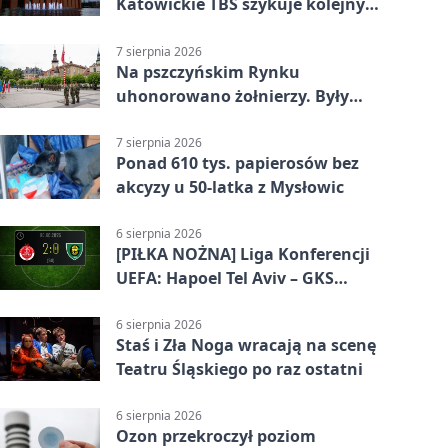
Katowickie TBS szykuje kolejny
budynek
7 sierpnia 2026
Na pszczyńskim Rynku
uhonorowano żołnierzy. Były
odznaczenia i wojskowy sprzęt
7 sierpnia 2026
Ponad 610 tys. papierosów bez
akcyzy u 50-latka z Mysłowic
6 sierpnia 2026
[PIŁKA NOŻNA] Liga Konferencji
UEFA: Hapoel Tel Aviv – GKS
Katowice 2:0 w pierwszym meczu 3.
rundy kwalifikacyjnej
6 sierpnia 2026
Staś i Zła Noga wracają na scenę
Teatru Śląskiego po raz ostatni
6 sierpnia 2026
Ozon przekroczył poziom