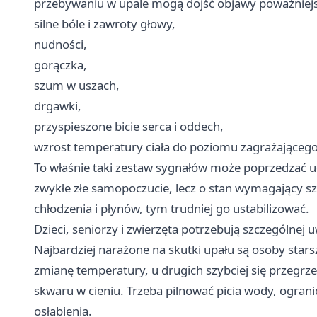
przebywaniu w upale mogą dojść objawy poważniejs
silne bóle i zawroty głowy,
nudności,
gorączka,
szum w uszach,
drgawki,
przyspieszone bicie serca i oddech,
wzrost temperatury ciała do poziomu zagrażającego
To właśnie taki zestaw sygnałów może poprzedzać ud
zwykłe złe samopoczucie, lecz o stan wymagający szy
chłodzenia i płynów, tym trudniej go ustabilizować.
Dzieci, seniorzy i zwierzęta potrzebują szczególnej 
Najbardziej narażone na skutki upału są osoby stars
zmianę temperatury, u drugich szybciej się przegrz
skwaru w cieniu. Trzeba pilnować picia wody, ogran
osłabienia.