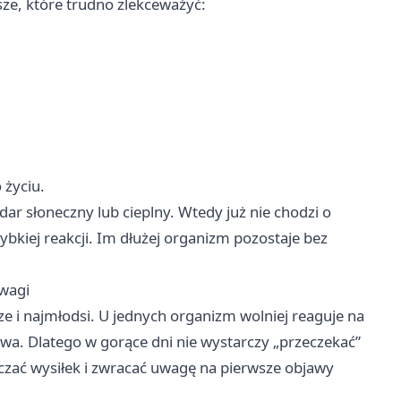
ze, które trudno zlekceważyć:
 życiu.
ar słoneczny lub cieplny. Wtedy już nie chodzi o
bkiej reakcji. Im dłużej organizm pozostaje bez
uwagi
ze i najmłodsi. U jednych organizm wolniej reaguje na
ewa. Dlatego w gorące dni nie wystarczy „przeczekać”
iczać wysiłek i zwracać uwagę na pierwsze objawy