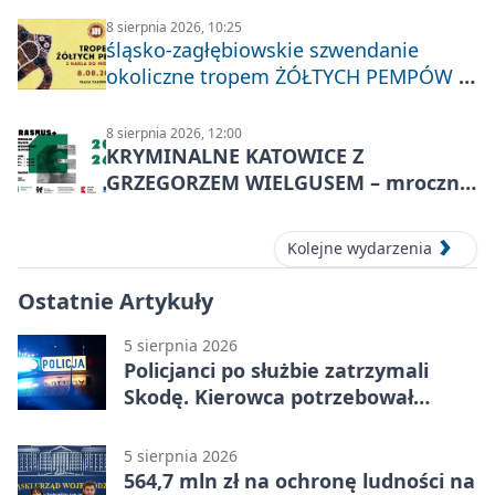
8 sierpnia 2026, 10:25
śląsko-zagłębiowskie szwendanie
okoliczne tropem ŻÓŁTYCH PEMPÓW z
Nakła do Miechowic
8 sierpnia 2026, 12:00
KRYMINALNE KATOWICE Z
GRZEGORZEM WIELGUSEM – mroczne
historie
Kolejne wydarzenia
Ostatnie Artykuły
5 sierpnia 2026
Policjanci po służbie zatrzymali
Skodę. Kierowca potrzebował
pomocy
5 sierpnia 2026
564,7 mln zł na ochronę ludności na