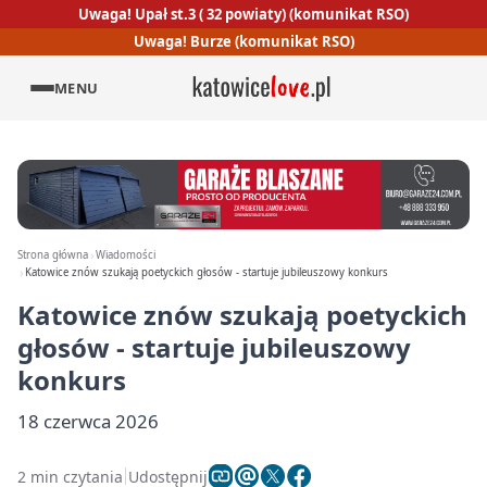
Uwaga! Upał st.3 ( 32 powiaty) (komunikat RSO)
Uwaga! Burze (komunikat RSO)
MENU
Strona główna
Wiadomości
Katowice znów szukają poetyckich głosów - startuje jubileuszowy konkurs
Katowice znów szukają poetyckich
głosów - startuje jubileuszowy
konkurs
18 czerwca 2026
2 min czytania
Udostępnij