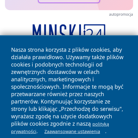
autopromocja
Nasza strona korzysta z plików cookies, aby
działała prawidłowo. Używamy także plików
cookies i podobnych technologii od
zewnętrznych dostawców w celach
analitycznych, marketingowych i
społecznościowych. Informacje te mogą być
przetwarzane również przez naszych
Copyright © 2026 katowicelove.pl Wszystkie prawa
partnerów. Kontynuując korzystanie ze
zastrzeżone.
strony lub klikając „Przechodzę do serwisu",
wyrażasz zgodę na użycie dodatkowych
plików cookies zgodnie z naszą
polityką
Polityka
Polityka
News
Autorzy
.
.
prywatności
Zaawansowane ustawienia
Prywatności
Cookies