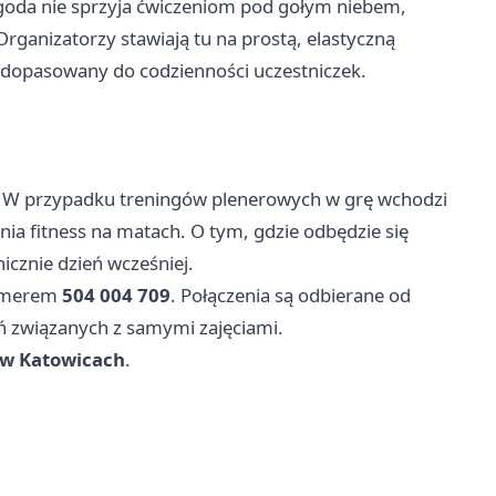
goda nie sprzyja ćwiczeniom pod gołym niebem,
Organizatorzy stawiają tu na prostą, elastyczną
i dopasowany do codzienności uczestniczek.
. W przypadku treningów plenerowych w grę wchodzi
enia fitness na matach. O tym, gdzie odbędzie się
icznie dzień wcześniej.
numerem
504 004 709
. Połączenia są odbierane od
ań związanych z samymi zajęciami.
i w Katowicach
.