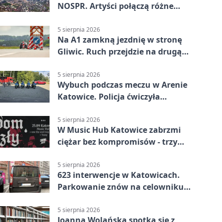
NOSPR. Artyści połączą różne
muzyczne światy
5 sierpnia 2026
Na A1 zamkną jezdnię w stronę
Gliwic. Ruch przejdzie na drugą
stronę
5 sierpnia 2026
Wybuch podczas meczu w Arenie
Katowice. Policja ćwiczyła
ewakuację
5 sierpnia 2026
W Music Hub Katowice zabrzmi
ciężar bez kompromisów - trzy
zespoły na scenie
5 sierpnia 2026
623 interwencje w Katowicach.
Parkowanie znów na celowniku
strażników
5 sierpnia 2026
Joanna Wolańska spotka się z