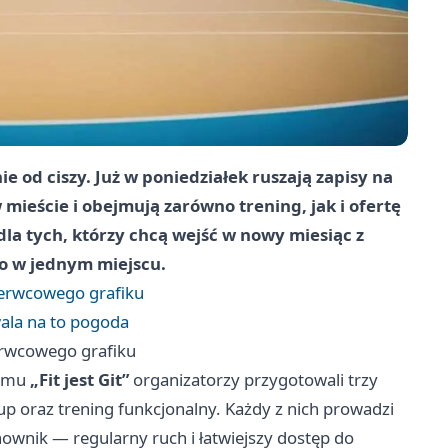
e od ciszy. Już w poniedziałek ruszają zapisy na
w mieście i obejmują zarówno trening, jak i ofertę
la tych, którzy chcą wejść w nowy miesiąc z
go w jednym miejscu.
zerwcowego grafiku
wala na to pogoda
erwcowego grafiku
ramu
„Fit jest Git”
organizatorzy przygotowali trzy
łup oraz trening funkcjonalny. Każdy z nich prowadzi
ownik — regularny ruch i łatwiejszy dostęp do