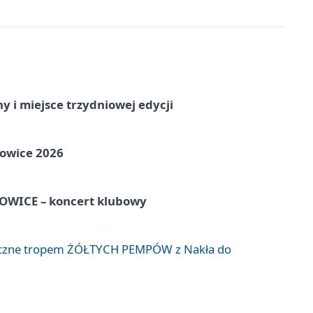
y i miejsce trzydniowej edycji
towice 2026
WICE – koncert klubowy
liczne tropem ŻÓŁTYCH PEMPÓW z Nakła do