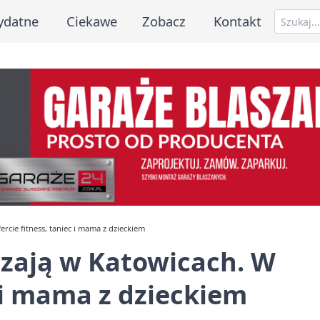
ydatne
Ciekawe
Zobacz
Kontakt
rcie fitness, taniec i mama z dzieckiem
szają w Katowicach. W
c i mama z dzieckiem