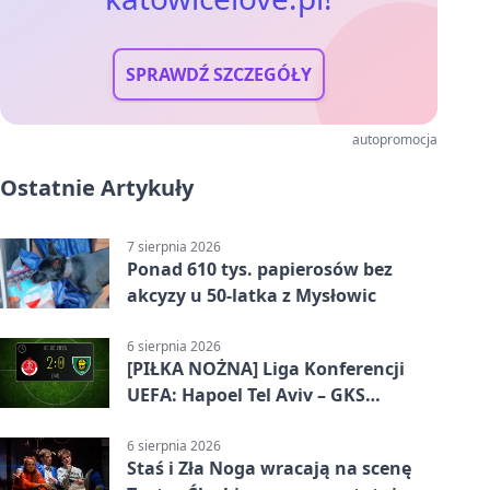
SPRAWDŹ SZCZEGÓŁY
autopromocja
Ostatnie Artykuły
7 sierpnia 2026
Ponad 610 tys. papierosów bez
akcyzy u 50-latka z Mysłowic
6 sierpnia 2026
[PIŁKA NOŻNA] Liga Konferencji
UEFA: Hapoel Tel Aviv – GKS
Katowice 2:0 w pierwszym meczu 3.
rundy kwalifikacyjnej
6 sierpnia 2026
Staś i Zła Noga wracają na scenę