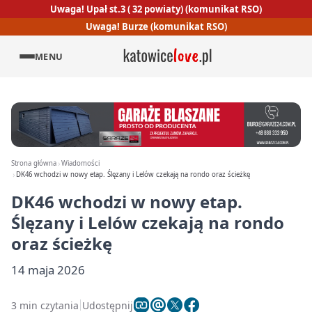
Uwaga! Upał st.3 ( 32 powiaty) (komunikat RSO)
Uwaga! Burze (komunikat RSO)
MENU
Strona główna
Wiadomości
DK46 wchodzi w nowy etap. Ślęzany i Lelów czekają na rondo oraz ścieżkę
DK46 wchodzi w nowy etap.
Ślęzany i Lelów czekają na rondo
oraz ścieżkę
14 maja 2026
3 min czytania
Udostępnij