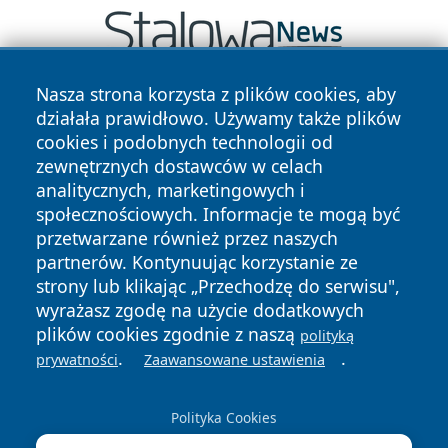
Nasza strona korzysta z plików cookies, aby
działała prawidłowo. Używamy także plików
cookies i podobnych technologii od
zewnętrznych dostawców w celach
analitycznych, marketingowych i
społecznościowych. Informacje te mogą być
Copyright © 2026 katowicelove.pl Wszystkie prawa
przetwarzane również przez naszych
zastrzeżone.
partnerów. Kontynuując korzystanie ze
strony lub klikając „Przechodzę do serwisu",
Polityka
Polityka
wyrażasz zgodę na użycie dodatkowych
News
Autorzy
Prywatności
Cookies
plików cookies zgodnie z naszą
polityką
.
.
prywatności
Zaawansowane ustawienia
Polityka Cookies