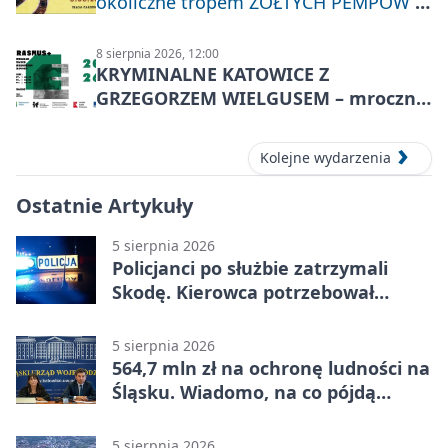
okoliczne tropem ŻÓŁTYCH PEMPÓW z
Nakła do Miechowic
8 sierpnia 2026, 12:00
KRYMINALNE KATOWICE Z
GRZEGORZEM WIELGUSEM – mroczne
historie
Kolejne wydarzenia
Ostatnie Artykuły
5 sierpnia 2026
Policjanci po służbie zatrzymali
Skodę. Kierowca potrzebował
pomocy
5 sierpnia 2026
564,7 mln zł na ochronę ludności na
Śląsku. Wiadomo, na co pójdą
środki
5 sierpnia 2026