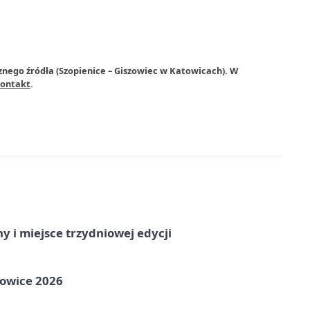
znego źródła (Szopienice – Giszowiec w Katowicach). W
ontakt
.
y i miejsce trzydniowej edycji
towice 2026