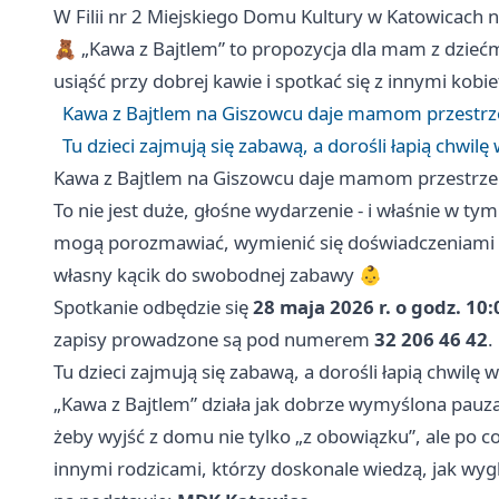
W Filii nr 2 Miejskiego Domu Kultury w Katowicach
🧸 „Kawa z Bajtlem” to propozycja dla mam z dziećmi
usiąść przy dobrej kawie i spotkać się z innymi ko
Kawa z Bajtlem na Giszowcu daje mamom przestrz
Tu dzieci zajmują się zabawą, a dorośli łapią chwilę
Kawa z Bajtlem na Giszowcu daje mamom przestrze
To nie jest duże, głośne wydarzenie - i właśnie w t
mogą porozmawiać, wymienić się doświadczeniami i
własny kącik do swobodnej zabawy 👶
Spotkanie odbędzie się
28 maja 2026 r. o godz. 10:
zapisy prowadzone są pod numerem
32 206 46 42
.
Tu dzieci zajmują się zabawą, a dorośli łapią chwilę 
„Kawa z Bajtlem” działa jak dobrze wymyślona pauz
żeby wyjść z domu nie tylko „z obowiązku”, ale po c
innymi rodzicami, którzy doskonale wiedzą, jak wy