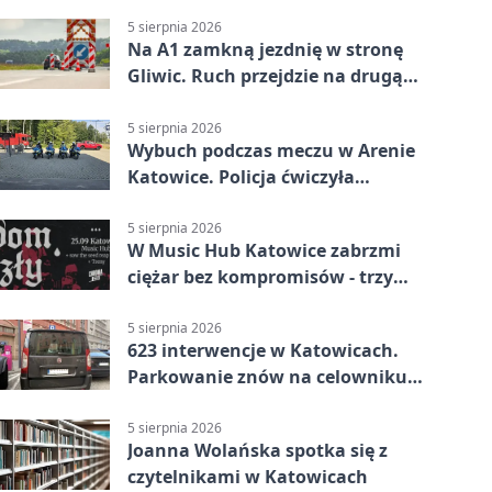
muzyczne światy
5 sierpnia 2026
Na A1 zamkną jezdnię w stronę
Gliwic. Ruch przejdzie na drugą
stronę
5 sierpnia 2026
Wybuch podczas meczu w Arenie
Katowice. Policja ćwiczyła
ewakuację
5 sierpnia 2026
W Music Hub Katowice zabrzmi
ciężar bez kompromisów - trzy
zespoły na scenie
5 sierpnia 2026
623 interwencje w Katowicach.
Parkowanie znów na celowniku
strażników
5 sierpnia 2026
Joanna Wolańska spotka się z
czytelnikami w Katowicach