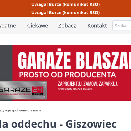
Uwaga! Burze (komunikat RSO)
Uwaga! Burze (komunikat RSO)
ydatne
Ciekawe
Zobacz
Kontakt
szykuje spotkanie dla mam
a oddechu - Giszowiec