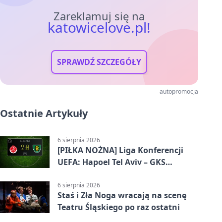
Zareklamuj się na
katowicelove.pl!
SPRAWDŹ SZCZEGÓŁY
autopromocja
Ostatnie Artykuły
6 sierpnia 2026
[PIŁKA NOŻNA] Liga Konferencji
UEFA: Hapoel Tel Aviv – GKS
Katowice 2:0 w pierwszym meczu 3.
rundy kwalifikacyjnej
6 sierpnia 2026
Staś i Zła Noga wracają na scenę
Teatru Śląskiego po raz ostatni