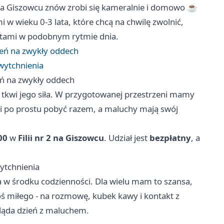
 na Giszowcu znów zrobi się kameralnie i domowo ☕
 w wieku 0-3 lata, które chcą na chwilę zwolnić,
bietami w podobnym rytmie dnia.
eń na zwykły oddech
 wytchnienia
ń na zwykły oddech
ym tkwi jego siła. W przygotowanej przestrzeni mamy
 po prostu pobyć razem, a maluchy mają swój
00
w
Filii nr 2 na Giszowcu
. Udział jest
bezpłatny
, a
wytchnienia
a w środku codzienności. Dla wielu mam to szansa,
oś miłego - na rozmowę, kubek kawy i kontakt z
gląda dzień z maluchem.