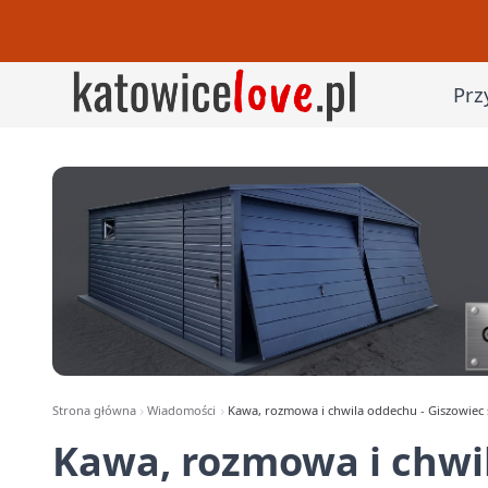
Prz
Strona główna
Wiadomości
Kawa, rozmowa i chwila oddechu - Giszowiec 
Kawa, rozmowa i chwil