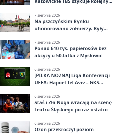
Katowickie TBS szykuje kolejny
budynek
7 sierpnia 2026
Na pszczyńskim Rynku
uhonorowano żołnierzy. Były
odznaczenia i wojskowy sprzęt
7 sierpnia 2026
Ponad 610 tys. papierosów bez
akcyzy u 50-latka z Mysłowic
6 sierpnia 2026
[PIŁKA NOŻNA] Liga Konferencji
UEFA: Hapoel Tel Aviv – GKS
Katowice 2:0 w pierwszym meczu 3.
rundy kwalifikacyjnej
6 sierpnia 2026
Staś i Zła Noga wracają na scenę
Teatru Śląskiego po raz ostatni
6 sierpnia 2026
Ozon przekroczył poziom