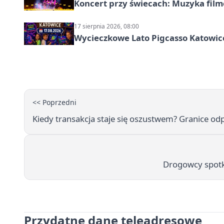
Koncert przy świecach: Muzyka fil
17 sierpnia 2026, 08:00
Wycieczkowe Lato Pigcasso Katowic
<< Poprzedni
Kiedy transakcja staje się oszustwem? Granice odp
Drogowcy spotk
Przydatne dane teleadresowe