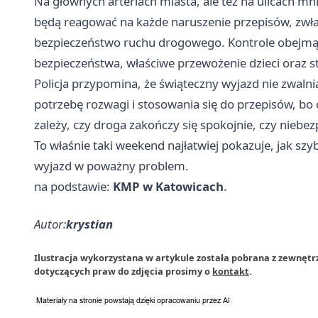
Na głównych arteriach miasta, ale też na ulicach mnie
będą reagować na każde naruszenie przepisów, zwła
bezpieczeństwo ruchu drogowego. Kontrole obejmą 
bezpieczeństwa, właściwe przewożenie dzieci oraz st
Policja przypomina, że świąteczny wyjazd nie zwalni
potrzebę rozwagi i stosowania się do przepisów, bo
zależy, czy droga zakończy się spokojnie, czy nieb
To właśnie taki weekend najłatwiej pokazuje, jak sz
wyjazd w poważny problem.
na podstawie:
KMP w Katowicach
.
Autor:
krystian
Ilustracja wykorzystana w artykule została pobrana z zewnętr
dotyczących praw do zdjęcia prosimy o
kontakt
.