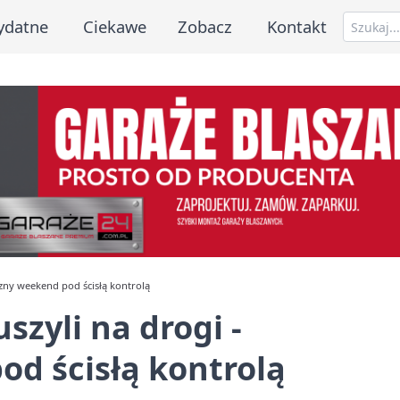
ydatne
Ciekawe
Zobacz
Kontakt
eczny weekend pod ścisłą kontrolą
szyli na drogi -
d ścisłą kontrolą