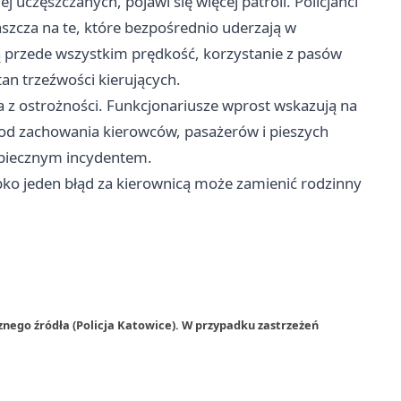
j uczęszczanych, pojawi się więcej patroli. Policjanci
szcza na te, które bezpośrednio uderzają w
przede wszystkim prędkość, korzystanie z pasów
an trzeźwości kierujących.
a z ostrożności. Funkcjonariusze wprost wskazują na
 od zachowania kierowców, pasażerów i pieszych
ezpiecznym incydentem.
ybko jeden błąd za kierownicą może zamienić rodzinny
znego źródła (Policja Katowice). W przypadku zastrzeżeń