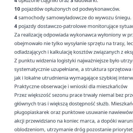
4
opłużone ciągniki oraz
3
ładowarki.
10
pojazdów opłużonych od podwykonawców.
4
samochody samowyładowcze do wywozu śniegu.
4
pojazdy dostawczo-patrolowe monitorujące sytuacj
Za realizację odpowiada wykonawca wyłoniony w p
obejmowało nie tylko wysyłanie sprzętu na trasy, l
odladzających i kalkulację kosztów związanych z e
Z punktu widzenia logistyki najważniejsze było utrz
systematycznie uzupełniane, a struktura sprzętowa
jak i lokalne utrudnienia wymagające szybkiej interw
Praktyczne obserwacje i wnioski dla mieszkańców
Przez większość sezonu prace trwały niemal bez prze
głównych tras i większą dostępność służb. Mieszkań
pługopiaskarek oraz punktowe usuwanie nawiewów 
akcji przewidziano na koniec marca, a dopóki waru
oblodzeniom, utrzymanie dróg pozostanie priorytete