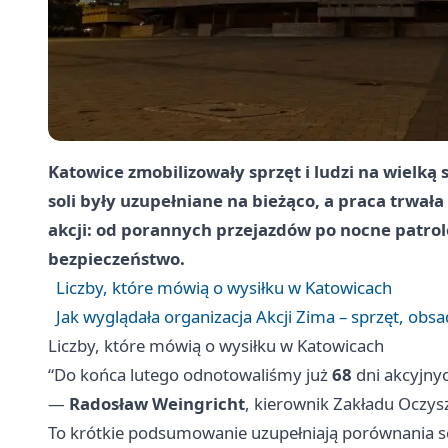
Katowice zmobilizowały sprzęt i ludzi na wielką 
soli były uzupełniane na bieżąco, a praca trwał
akcji: od porannych przejazdów po nocne patrole
bezpieczeństwo.
Liczby, które mówią o wysiłku w Katowicach
Jak wyglądała organizacja Akcji Zima – sprzęt, obsad
Liczby, które mówią o wysiłku w Katowicach
“Do końca lutego odnotowaliśmy już
68
dni akcyjnyc
—
Radosław Weingricht
, kierownik Zakładu Oczy
To krótkie podsumowanie uzupełniają porównania se