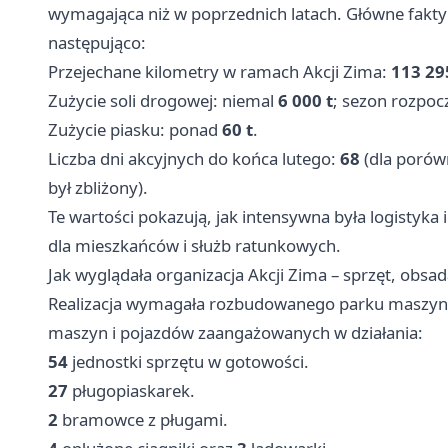
wymagająca niż w poprzednich latach. Główne fakty 
następująco:
Przejechane kilometry w ramach Akcji Zima:
113 29
Zużycie soli drogowej: niemal
6 000 t
; sezon rozpo
Zużycie piasku: ponad
60 t
.
Liczba dni akcyjnych do końca lutego:
68
(dla porów
był zbliżony).
Te wartości pokazują, jak intensywna była logistyka
dla mieszkańców i służb ratunkowych.
Jak wyglądała organizacja Akcji Zima – sprzęt, obsada
Realizacja wymagała rozbudowanego parku maszy
maszyn i pojazdów zaangażowanych w działania:
54
jednostki sprzętu w gotowości.
27
pługopiaskarek.
2
bramowce z pługami.