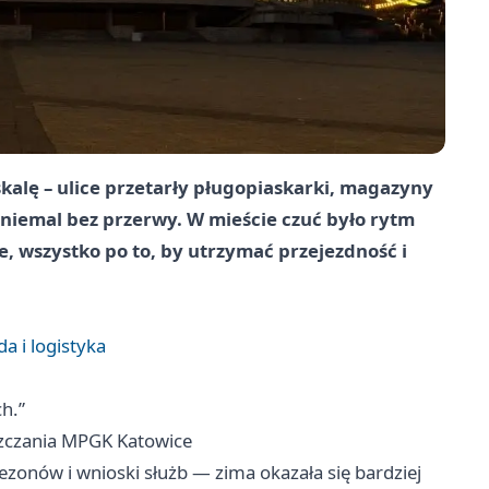
skalę – ulice przetarły pługopiaskarki, magazyny
a niemal bez przerwy. W mieście czuć było rytm
, wszystko po to, by utrzymać przejezdność i
a i logistyka
h.”
szczania MPGK Katowice
zonów i wnioski służb — zima okazała się bardziej