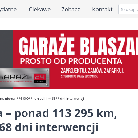
ydatne
Ciekawe
Zobacz
Kontakt
, niemal **6 000** ton soli i **68** dni interwencji
a – ponad
113 295
km,
68
dni interwencji