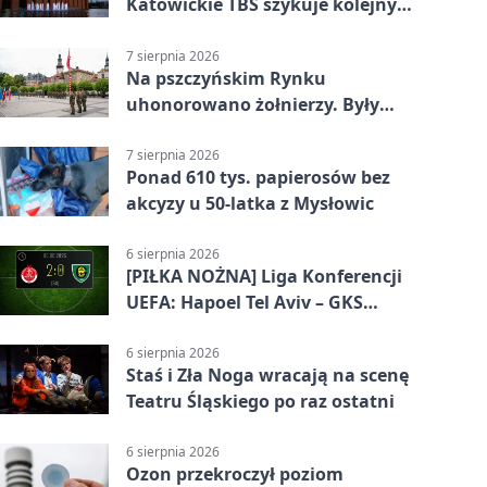
Katowickie TBS szykuje kolejny
budynek
7 sierpnia 2026
Na pszczyńskim Rynku
uhonorowano żołnierzy. Były
odznaczenia i wojskowy sprzęt
7 sierpnia 2026
Ponad 610 tys. papierosów bez
akcyzy u 50-latka z Mysłowic
6 sierpnia 2026
[PIŁKA NOŻNA] Liga Konferencji
UEFA: Hapoel Tel Aviv – GKS
Katowice 2:0 w pierwszym meczu 3.
rundy kwalifikacyjnej
6 sierpnia 2026
Staś i Zła Noga wracają na scenę
Teatru Śląskiego po raz ostatni
6 sierpnia 2026
Ozon przekroczył poziom