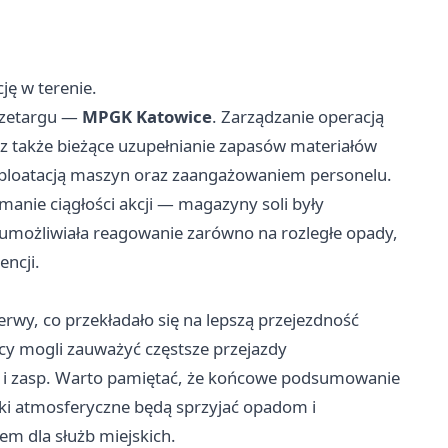
ę w terenie.
rzetargu —
MPGK Katowice
. Zarządzanie operacją
ecz także bieżące uzupełnianie zapasów materiałów
ksploatacją maszyn oraz zaangażowaniem personelu.
ymanie ciągłości akcji — magazyny soli były
 umożliwiała reagowanie zarówno na rozległe opady,
encji.
rwy, co przekładało się na lepszą przejezdność
cy mogli zauważyć częstsze przejazdy
i zasp. Warto pamiętać, że końcowe podsumowanie
nki atmosferyczne będą sprzyjać opadom i
m dla służb miejskich.