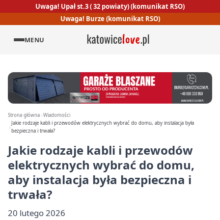
Uwaga! Upał st.3 ( 32 powiaty) (komunikat RSO)
Uwaga! Burze (komunikat RSO)
MENU
Strona główna
Wiadomości
Jakie rodzaje kabli i przewodów elektrycznych wybrać do domu, aby instalacja była
bezpieczna i trwała?
Jakie rodzaje kabli i przewodów
elektrycznych wybrać do domu,
aby instalacja była bezpieczna i
trwała?
20 lutego 2026