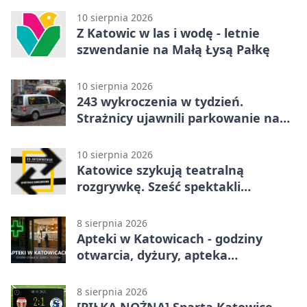
10 sierpnia 2026
Z Katowic w las i wodę - letnie
szwendanie na Małą Łysą Pałkę
10 sierpnia 2026
243 wykroczenia w tydzień.
Strażnicy ujawnili parkowanie na
zakazie
10 sierpnia 2026
Katowice szykują teatralną
rozgrywkę. Sześć spektakli
powalczy o Laur Konrada
8 sierpnia 2026
Apteki w Katowicach - godziny
otwarcia, dyżury, apteka
całodobowa
8 sierpnia 2026
[PIŁKA NOŻNA] Sparta Katowice –