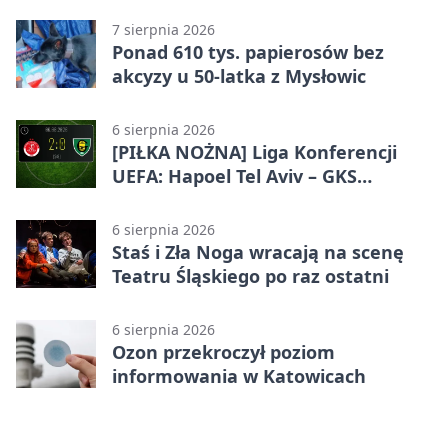
7 sierpnia 2026
Ponad 610 tys. papierosów bez
akcyzy u 50-latka z Mysłowic
6 sierpnia 2026
[PIŁKA NOŻNA] Liga Konferencji
UEFA: Hapoel Tel Aviv – GKS
Katowice 2:0 w pierwszym meczu 3.
rundy kwalifikacyjnej
6 sierpnia 2026
Staś i Zła Noga wracają na scenę
Teatru Śląskiego po raz ostatni
6 sierpnia 2026
Ozon przekroczył poziom
informowania w Katowicach