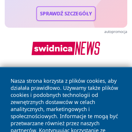
SPRAWDŹ SZCZEGÓŁY
autopromocja
Nasza strona korzysta z plików cookies, aby
działała prawidłowo. Używamy także plików
cookies i podobnych technologii od
zewnętrznych dostawców w celach
Copyright © 2026 katowicelove.pl Wszystkie prawa
analitycznych, marketingowych i
zastrzeżone.
społecznościowych. Informacje te mogą być
przetwarzane również przez naszych
partnerów. Kontynuując korzystanie ze
Polityka
Polityka