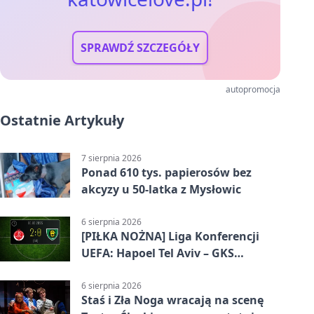
SPRAWDŹ SZCZEGÓŁY
autopromocja
Ostatnie Artykuły
7 sierpnia 2026
Ponad 610 tys. papierosów bez
akcyzy u 50-latka z Mysłowic
6 sierpnia 2026
[PIŁKA NOŻNA] Liga Konferencji
UEFA: Hapoel Tel Aviv – GKS
Katowice 2:0 w pierwszym meczu 3.
rundy kwalifikacyjnej
6 sierpnia 2026
Staś i Zła Noga wracają na scenę