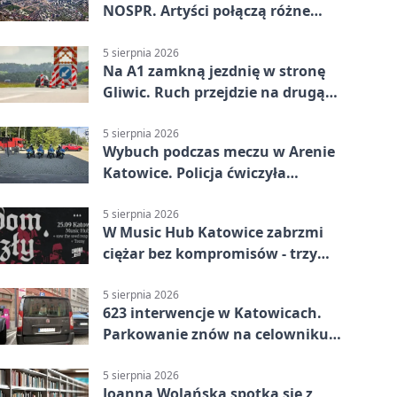
NOSPR. Artyści połączą różne
muzyczne światy
5 sierpnia 2026
Na A1 zamkną jezdnię w stronę
Gliwic. Ruch przejdzie na drugą
stronę
5 sierpnia 2026
Wybuch podczas meczu w Arenie
Katowice. Policja ćwiczyła
ewakuację
5 sierpnia 2026
W Music Hub Katowice zabrzmi
ciężar bez kompromisów - trzy
zespoły na scenie
5 sierpnia 2026
623 interwencje w Katowicach.
Parkowanie znów na celowniku
strażników
5 sierpnia 2026
Joanna Wolańska spotka się z