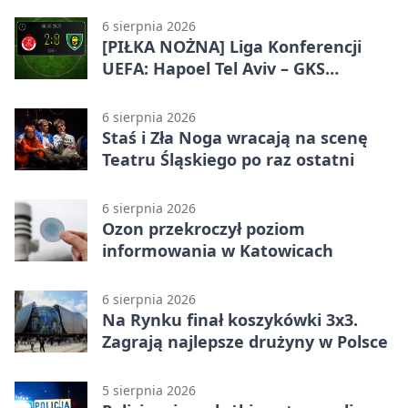
6 sierpnia 2026
[PIŁKA NOŻNA] Liga Konferencji
UEFA: Hapoel Tel Aviv – GKS
Katowice 2:0 w pierwszym meczu 3.
rundy kwalifikacyjnej
6 sierpnia 2026
Staś i Zła Noga wracają na scenę
Teatru Śląskiego po raz ostatni
6 sierpnia 2026
Ozon przekroczył poziom
informowania w Katowicach
6 sierpnia 2026
Na Rynku finał koszykówki 3x3.
Zagrają najlepsze drużyny w Polsce
5 sierpnia 2026