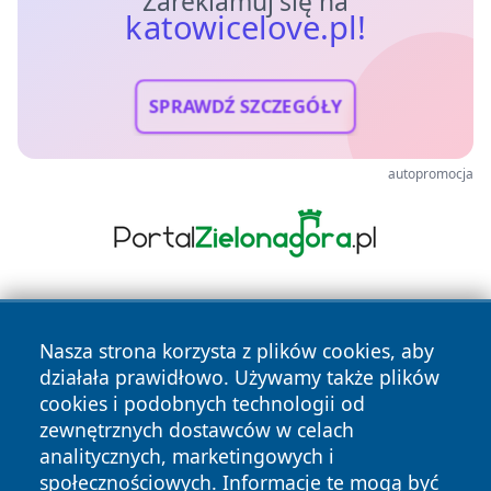
Zareklamuj się na
katowicelove.pl!
SPRAWDŹ SZCZEGÓŁY
autopromocja
Nasza strona korzysta z plików cookies, aby
działała prawidłowo. Używamy także plików
cookies i podobnych technologii od
zewnętrznych dostawców w celach
Copyright © 2026 katowicelove.pl Wszystkie prawa
analitycznych, marketingowych i
zastrzeżone.
społecznościowych. Informacje te mogą być