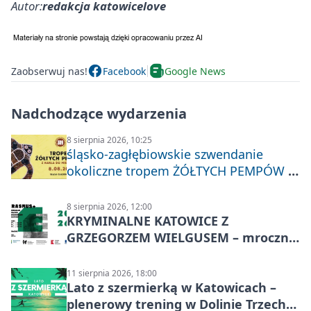
Autor:
redakcja katowicelove
Zaobserwuj nas!
Facebook
Google News
Nadchodzące wydarzenia
8 sierpnia 2026, 10:25
śląsko-zagłębiowskie szwendanie
okoliczne tropem ŻÓŁTYCH PEMPÓW z
Nakła do Miechowic
8 sierpnia 2026, 12:00
KRYMINALNE KATOWICE Z
GRZEGORZEM WIELGUSEM – mroczne
historie
11 sierpnia 2026, 18:00
Lato z szermierką w Katowicach –
plenerowy trening w Dolinie Trzech