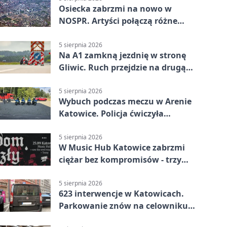
Osiecka zabrzmi na nowo w
NOSPR. Artyści połączą różne
muzyczne światy
5 sierpnia 2026
Na A1 zamkną jezdnię w stronę
Gliwic. Ruch przejdzie na drugą
stronę
5 sierpnia 2026
Wybuch podczas meczu w Arenie
Katowice. Policja ćwiczyła
ewakuację
5 sierpnia 2026
W Music Hub Katowice zabrzmi
ciężar bez kompromisów - trzy
zespoły na scenie
5 sierpnia 2026
623 interwencje w Katowicach.
Parkowanie znów na celowniku
strażników