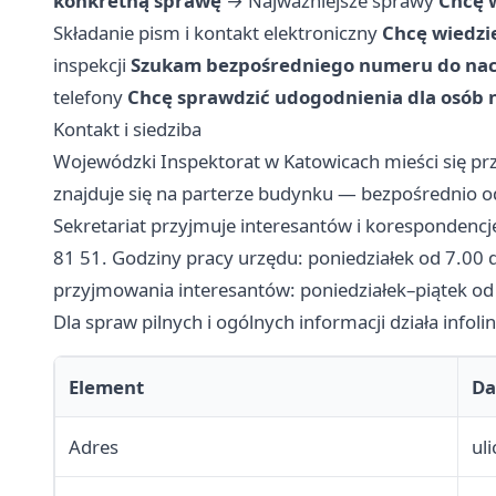
konkretną sprawę
→
Najważniejsze sprawy
Chcę 
Składanie pism i kontakt elektroniczny
Chcę wiedzie
inspekcji
Szukam bezpośredniego numeru do nac
telefony
Chcę sprawdzić udogodnienia dla osób
Kontakt i siedziba
Wojewódzki Inspektorat w Katowicach mieści się prz
znajduje się na parterze budynku — bezpośrednio od
Sekretariat przyjmuje interesantów i korespondencję
81 51. Godziny pracy urzędu: poniedziałek od 7.00 
przyjmowania interesantów: poniedziałek–piątek od
Dla spraw pilnych i ogólnych informacji działa infol
Element
Da
Adres
ul