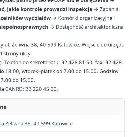
wysłać pismo przez ePUAP lub e-doręczenia
→
ć, jakie kontrole prowadzi inspekcja
→
Zadania
zelników wydziałów
→
Komórki organizacyjne i
 niepełnosprawnych
→
Dostępność architektoniczna
y ul. Żeliwna 38, 40-599 Katowice. Wejście do urzędu
 strony ulicy.
. Telefon do sekretariatu: 32 428 81 50, fax: 32 428
do 18.00, wtorek–piątek od 7.00 do 15.00. Godziny
 7.00 do 15.00.
inia CANRD: 22 220 45 00.
ne
ica Żeliwna 38, 40-599 Katowice