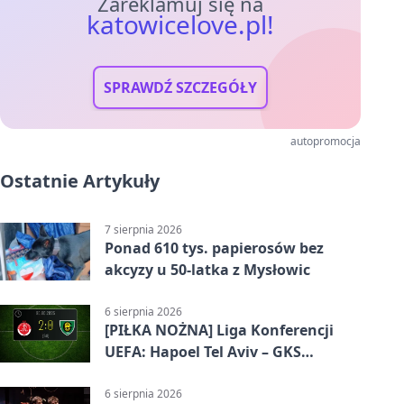
Zareklamuj się na
katowicelove.pl!
SPRAWDŹ SZCZEGÓŁY
autopromocja
Ostatnie Artykuły
7 sierpnia 2026
Ponad 610 tys. papierosów bez
akcyzy u 50-latka z Mysłowic
6 sierpnia 2026
[PIŁKA NOŻNA] Liga Konferencji
UEFA: Hapoel Tel Aviv – GKS
Katowice 2:0 w pierwszym meczu 3.
rundy kwalifikacyjnej
6 sierpnia 2026