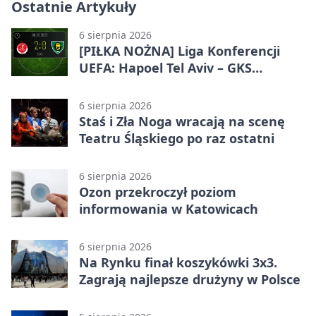
Ostatnie Artykuły
6 sierpnia 2026
[PIŁKA NOŻNA] Liga Konferencji
UEFA: Hapoel Tel Aviv – GKS
Katowice 2:0 w pierwszym meczu 3.
rundy kwalifikacyjnej
6 sierpnia 2026
Staś i Zła Noga wracają na scenę
Teatru Śląskiego po raz ostatni
6 sierpnia 2026
Ozon przekroczył poziom
informowania w Katowicach
6 sierpnia 2026
Na Rynku finał koszykówki 3x3.
Zagrają najlepsze drużyny w Polsce