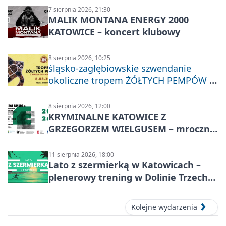
7 sierpnia 2026, 21:30
MALIK MONTANA ENERGY 2000
KATOWICE – koncert klubowy
8 sierpnia 2026, 10:25
śląsko-zagłębiowskie szwendanie
okoliczne tropem ŻÓŁTYCH PEMPÓW z
Nakła do Miechowic
8 sierpnia 2026, 12:00
KRYMINALNE KATOWICE Z
GRZEGORZEM WIELGUSEM – mroczne
historie
11 sierpnia 2026, 18:00
Lato z szermierką w Katowicach –
plenerowy trening w Dolinie Trzech
Stawów
Kolejne wydarzenia