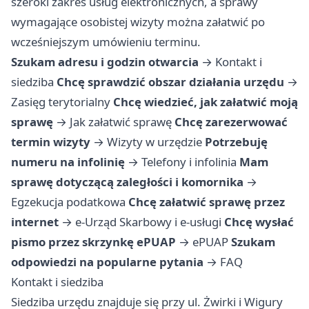
szeroki zakres usług elektronicznych, a sprawy
wymagające osobistej wizyty można załatwić po
wcześniejszym umówieniu terminu.
Szukam adresu i godzin otwarcia
→
Kontakt i
siedziba
Chcę sprawdzić obszar działania urzędu
→
Zasięg terytorialny
Chcę wiedzieć, jak załatwić moją
sprawę
→
Jak załatwić sprawę
Chcę zarezerwować
termin wizyty
→
Wizyty w urzędzie
Potrzebuję
numeru na infolinię
→
Telefony i infolinia
Mam
sprawę dotyczącą zaległości i komornika
→
Egzekucja podatkowa
Chcę załatwić sprawę przez
internet
→
e-Urząd Skarbowy i e-usługi
Chcę wysłać
pismo przez skrzynkę ePUAP
→
ePUAP
Szukam
odpowiedzi na popularne pytania
→
FAQ
Kontakt i siedziba
Siedziba urzędu znajduje się przy ul. Żwirki i Wigury