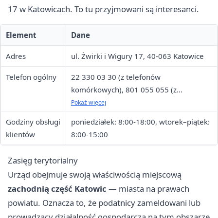
17 w Katowicach. To tu przyjmowani są interesanci.
Element
Dane
Adres
ul. Żwirki i Wigury 17, 40-063 Katowice
Telefon ogólny
22 330 03 30 (z telefonów
komórkowych), 801 055 055 (z
telefonów stacjonarnych)
Pokaż więcej
Godziny obsługi
poniedziałek: 8:00-18:00, wtorek–piątek:
klientów
8:00-15:00
Zasięg terytorialny
Urząd obejmuje swoją właściwością miejscową
zachodnią część Katowic
— miasta na prawach
powiatu. Oznacza to, że podatnicy zameldowani lub
prowadzący działalność gospodarczą na tym obszarze