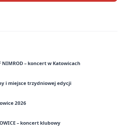
NIMROD – koncert w Katowicach
y i miejsce trzydniowej edycji
towice 2026
WICE – koncert klubowy