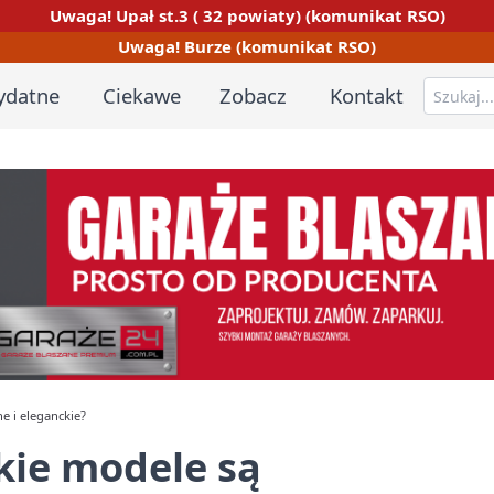
Uwaga! Upał st.3 ( 32 powiaty) (komunikat RSO)
Uwaga! Burze (komunikat RSO)
ydatne
Ciekawe
Zobacz
Kontakt
e i eleganckie?
kie modele są