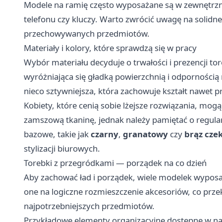
Modele na ramię często wyposażane są w zewnętrzne
telefonu czy kluczy. Warto zwrócić uwagę na solidne
przechowywanych przedmiotów.
Materiały i kolory, które sprawdzą się w pracy
Wybór materiału decyduje o trwałości i prezencji to
wyróżniająca się gładką powierzchnią i odpornością 
nieco sztywniejsza, która zachowuje kształt nawet
Kobiety, które cenią sobie lżejsze rozwiązania, mog
zamszową tkaninę, jednak należy pamiętać o regularn
bazowe, takie jak
czarny
,
granatowy
czy
brąz cze
stylizacji biurowych.
Torebki z przegródkami — porządek na co dzień
Aby zachować ład i porządek, wiele modelek wyposa
one na logiczne rozmieszczenie akcesoriów, co przek
najpotrzebniejszych przedmiotów.
Przykładowe elementy organizacyjne dostępne w na