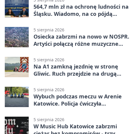
564,7 mln zł na ochronę ludności na
Śląsku. Wiadomo, na co pójdą
środki
5 sierpnia 2026
Osiecka zabrzmi na nowo w NOSPR.
Artyści połączą różne muzyczne
światy
5 sierpnia 2026
Na A1 zamkną jezdnię w stronę
Gliwic. Ruch przejdzie na drugą
stronę
5 sierpnia 2026
Wybuch podczas meczu w Arenie
Katowice. Policja ćwiczyła
ewakuację
5 sierpnia 2026
W Music Hub Katowice zabrzmi
ciężar bez kompromisów - trzy